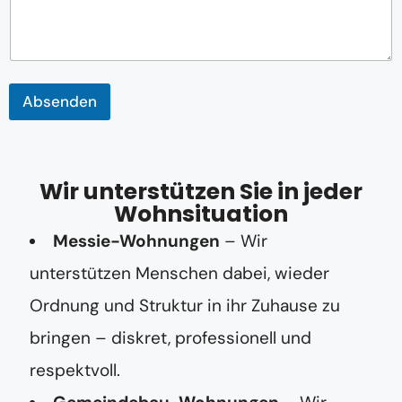
e
N
a
c
h
r
Absenden
i
c
h
t
Wir unterstützen Sie in jeder
Wohnsituation
Messie-Wohnungen
– Wir
unterstützen Menschen dabei, wieder
Ordnung und Struktur in ihr Zuhause zu
bringen – diskret, professionell und
respektvoll.