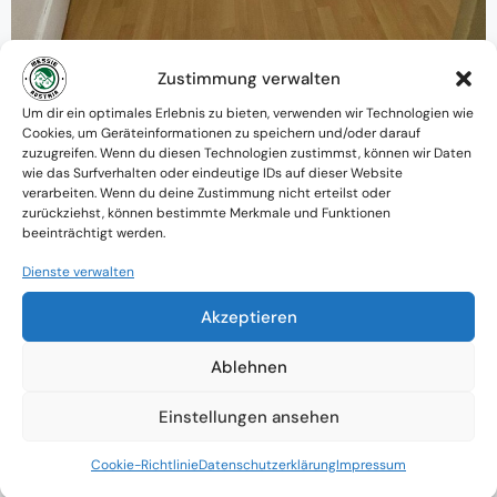
Zustimmung verwalten
Warum MessieAustria ?
Um dir ein optimales Erlebnis zu bieten, verwenden wir Technologien wie
Cookies, um Geräteinformationen zu speichern und/oder darauf
Ein Team mit psychologischem
zuzugreifen. Wenn du diesen Technologien zustimmst, können wir Daten
wie das Surfverhalten oder eindeutige IDs auf dieser Website
Verständnis und praktischem Know-how
verarbeiten. Wenn du deine Zustimmung nicht erteilst oder
zurückziehst, können bestimmte Merkmale und Funktionen
Verfügbarkeit: Österreichweit
beeinträchtigt werden.
Absolute Diskretion & keine
Dienste verwalten
Zusammenarbeit mit Ämtern ohne
Akzeptieren
Einverständnis
Ablehnen
Einstellungen ansehen
Cookie-Richtlinie
Datenschutzerklärung
Impressum