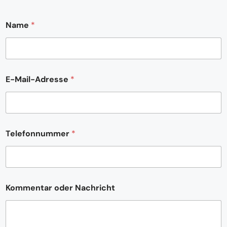
Name
*
E
E-Mail-Adresse
*
-
M
a
i
l
-
Telefonnummer
*
A
d
r
e
s
s
Kommentar oder Nachricht
e
N
a
m