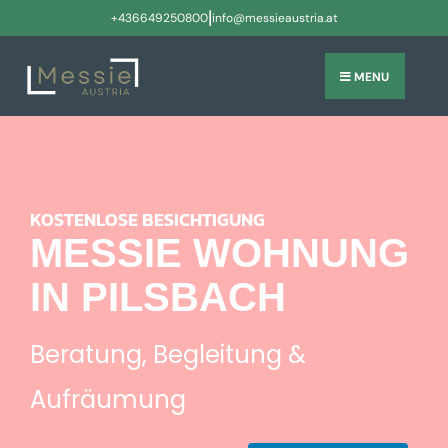
|
+436649250800
info@messieaustria.at
MENU
KOSTENLOSE BESICHTIGUNG
MESSIE WOHNUNG
IN PILSBACH
Beratung, Begleitung &
Aufräumung