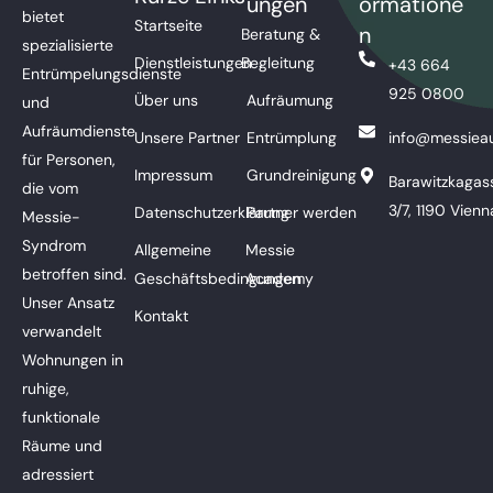
ungen
ormatione
bietet
Startseite
n
Beratung &
spezialisierte
Dienstleistungen
Begleitung
+43 664
Entrümpelungsdienste
925 0800
Über uns
Aufräumung
und
Aufräumdienste
Unsere Partner
Entrümplung
info@messieau
für Personen,
Impressum
Grundreinigung
Barawitzkagas
die vom
3/7, 1190 Vienn
Datenschutzerklärung
Partner werden
Messie-
Syndrom
Allgemeine
Messie
betroffen sind.
Geschäftsbedingungen
Academy
Unser Ansatz
Kontakt
verwandelt
Wohnungen in
ruhige,
funktionale
Räume und
adressiert