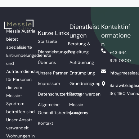
Dienstleist
Kontaktinf
Messie Austria
Kurze Links
ungen
ormatione
bietet
Startseite
n
Beratung &
spezialisierte
Dienstleistungen
Begleitung
+43 664
Entrümpelungsdienste
925 0800
Über uns
Aufräumung
und
Aufräumdienste
Unsere Partner
Entrümplung
info@messieau
für Personen,
Impressum
Grundreinigung
Barawitzkagas
die vom
3/7, 1190 Vienn
Datenschutzerklärung
Partner werden
Messie-
Syndrom
Allgemeine
Messie
betroffen sind.
Geschäftsbedingungen
Academy
Unser Ansatz
Kontakt
verwandelt
Wohnungen in