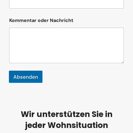
m
m
e
n
Kommentar oder Nachricht
t
a
r
N
a
c
h
r
i
c
Absenden
h
t
Wir unterstützen Sie in
jeder Wohnsituation