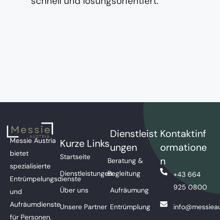
schnell und lösungsorientiert.
Dienstleist
Kontaktinf
Messie Austria
Kurze Links
ungen
ormatione
bietet
Startseite
n
Beratung &
spezialisierte
Dienstleistungen
Begleitung
+43 664
Entrümpelungsdienste
925 0800
Über uns
Aufräumung
und
Aufräumdienste
Unsere Partner
Entrümplung
info@messieau
für Personen,