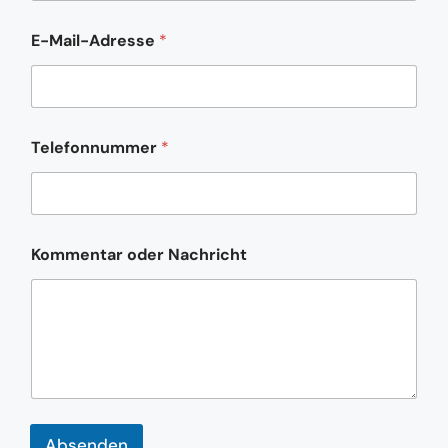
-
M
E-Mail-Adresse
*
a
i
l
-
A
d
Telefonnummer
*
r
e
s
s
e
Kommentar oder Nachricht
o
d
e
r
Absenden