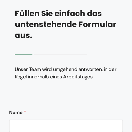
Füllen Sie einfach das
untenstehende Formular
aus.
Unser Team wird umgehend antworten, in der
Regel innerhalb eines Arbeitstages.
N
Name
*
a
m
e
E