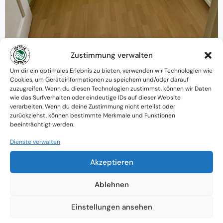
Zustimmung verwalten
Warum MessieAustria ?
Um dir ein optimales Erlebnis zu bieten, verwenden wir Technologien wie
Cookies, um Geräteinformationen zu speichern und/oder darauf
Ein Team mit psychologischem
zuzugreifen. Wenn du diesen Technologien zustimmst, können wir Daten
wie das Surfverhalten oder eindeutige IDs auf dieser Website
Verständnis und praktischem Know-how
verarbeiten. Wenn du deine Zustimmung nicht erteilst oder
zurückziehst, können bestimmte Merkmale und Funktionen
Verfügbarkeit: Österreichweit
beeinträchtigt werden.
Absolute Diskretion & keine
Dienste verwalten
Zusammenarbeit mit Ämtern ohne
Akzeptieren
Einverständnis
Ablehnen
Einstellungen ansehen