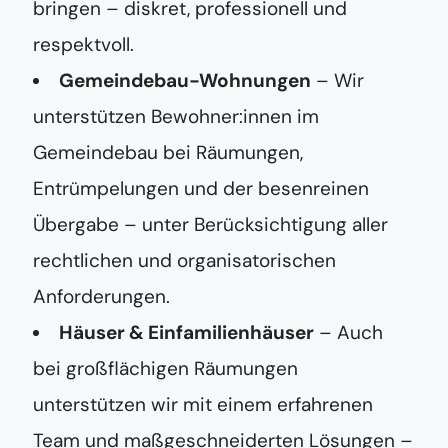
bringen – diskret, professionell und
d
r
respektvoll.
e
s
Gemeindebau-Wohnungen
– Wir
s
e
unterstützen Bewohner:innen im
Gemeindebau bei Räumungen,
Entrümpelungen und der besenreinen
Übergabe – unter Berücksichtigung aller
rechtlichen und organisatorischen
Anforderungen.
Häuser & Einfamilienhäuser
– Auch
bei großflächigen Räumungen
unterstützen wir mit einem erfahrenen
Team und maßgeschneiderten Lösungen –