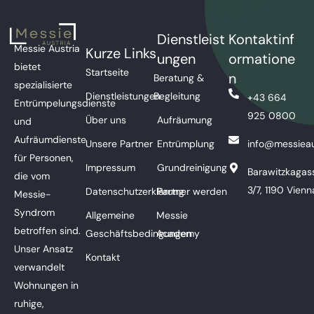
Dienstleist
Kontaktinf
Messie Austria
Kurze Links
ungen
ormatione
bietet
Startseite
n
Beratung &
spezialisierte
Dienstleistungen
Begleitung
+43 664
Entrümpelungsdienste
925 0800
Über uns
Aufräumung
und
Aufräumdienste
Unsere Partner
Entrümplung
info@messieau
für Personen,
Impressum
Grundreinigung
Barawitzkagas
die vom
3/7, 1190 Vienn
Datenschutzerklärung
Partner werden
Messie-
Syndrom
Allgemeine
Messie
betroffen sind.
Geschäftsbedingungen
Academy
Unser Ansatz
Kontakt
verwandelt
Wohnungen in
ruhige,