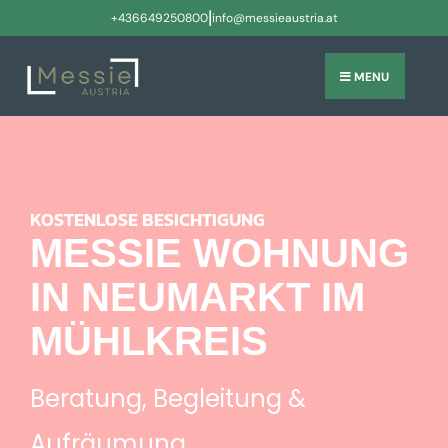
|
+436649250800
info@messieaustria.at
MENU
KOSTENLOSE BESICHTIGUNG
MESSIE WOHNUNG
IN NEUMARKT IM
MÜHLKREIS
Beratung, Begleitung &
Aufräumung