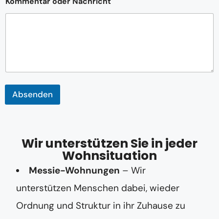
Kommentar oder Nachricht
d
e
r
T
e
l
e
f
o
n
Absenden
n
u
m
m
e
Wir unterstützen Sie in jeder
r
E
Wohnsituation
-
Messie-Wohnungen
– Wir
M
a
unterstützen Menschen dabei, wieder
i
l
Ordnung und Struktur in ihr Zuhause zu
-
A