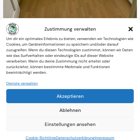
Zustimmung verwalten
Um dir ein optimales Erlebnis zu bieten, verwenden wir Technologien wie
Warum MessieAustria ?
Cookies, um Geräteinformationen zu speichern und/oder darauf
zuzugreifen. Wenn du diesen Technologien zustimmst, können wir Daten
Ein Team mit psychologischem
wie das Surfverhalten oder eindeutige IDs auf dieser Website
verarbeiten. Wenn du deine Zustimmung nicht erteilst oder
Verständnis und praktischem Know-how
zurückziehst, können bestimmte Merkmale und Funktionen
beeinträchtigt werden.
Verfügbarkeit: Österreichweit
Dienste verwalten
Absolute Diskretion & keine
Akzeptieren
Zusammenarbeit mit Ämtern ohne
Ablehnen
Einverständnis
Einstellungen ansehen
Cookie-Richtlinie
Datenschutzerklärung
Impressum