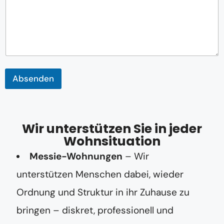
h
t
E
-
M
a
i
l
Absenden
-
A
d
r
e
Wir unterstützen Sie in jeder
s
Wohnsituation
s
e
Messie-Wohnungen
– Wir
unterstützen Menschen dabei, wieder
Ordnung und Struktur in ihr Zuhause zu
bringen – diskret, professionell und