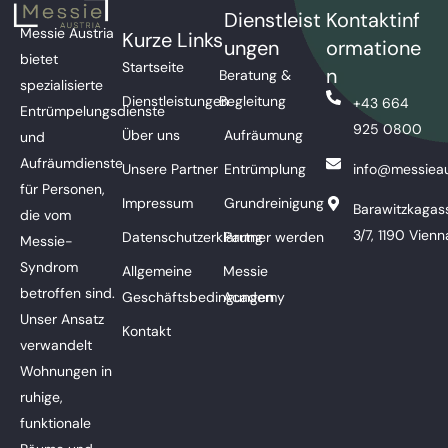
Dienstleist
Kontaktinf
Messie Austria
Kurze Links
ungen
ormatione
bietet
Startseite
n
Beratung &
spezialisierte
Dienstleistungen
Begleitung
+43 664
Entrümpelungsdienste
925 0800
Über uns
Aufräumung
und
Aufräumdienste
Unsere Partner
Entrümplung
info@messieau
für Personen,
Impressum
Grundreinigung
Barawitzkagas
die vom
3/7, 1190 Vienn
Datenschutzerklärung
Partner werden
Messie-
Syndrom
Allgemeine
Messie
betroffen sind.
Geschäftsbedingungen
Academy
Unser Ansatz
Kontakt
verwandelt
Wohnungen in
ruhige,
funktionale