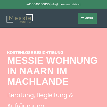
|
+436649250800
info@messieaustria.at
MENU
KOSTENLOSE BESICHTIGUNG
MESSIE WOHNUNG
IN NAARN IM
MACHLANDE
Beratung, Begleitung &
Aufräumung