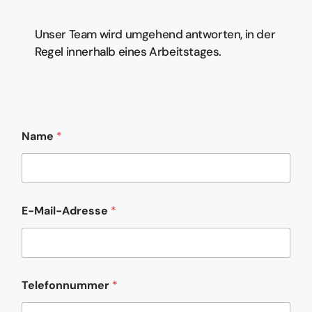
Unser Team wird umgehend antworten, in der
Regel innerhalb eines Arbeitstages.
N
Name
*
a
m
e
N
a
c
E-Mail-Adresse
*
h
r
i
c
h
t
Telefonnummer
*
o
d