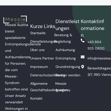
Dienstleist
Kontaktinf
Messie Austria
Kurze Links
ungen
ormatione
bietet
Startseite
n
Beratung &
spezialisierte
Dienstleistungen
Begleitung
+43 664
Entrümpelungsdienste
925 0800
Über uns
Aufräumung
und
Aufräumdienste
Unsere Partner
Entrümplung
info@messieau
für Personen,
Impressum
Grundreinigung
Barawitzkagas
die vom
3/7, 1190 Vienn
Datenschutzerklärung
Partner werden
Messie-
Syndrom
Allgemeine
Messie
betroffen sind.
Geschäftsbedingungen
Academy
Unser Ansatz
Kontakt
verwandelt
Wohnungen in