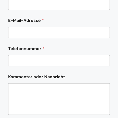
E-Mail-Adresse
*
*
Telefonnummer
*
N
a
c
h
r
i
Kommentar oder Nachricht
c
h
t
N
a
c
h
r