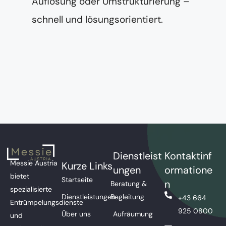
Auflösung oder Umstrukturierung –
schnell und lösungsorientiert.
Dienstleist
Kontaktinf
Messie Austria
Kurze Links
ungen
ormatione
bietet
Startseite
n
Beratung &
spezialisierte
Dienstleistungen
Begleitung
+43 664
Entrümpelungsdienste
925 0800
Über uns
Aufräumung
und