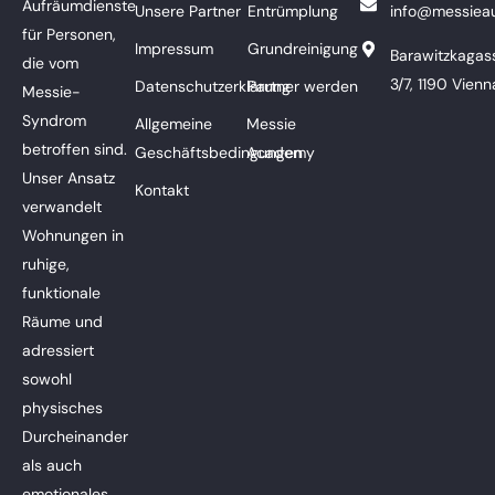
Aufräumdienste
Unsere Partner
Entrümplung
info@messieau
für Personen,
Impressum
Grundreinigung
Barawitzkagas
die vom
3/7, 1190 Vienn
Datenschutzerklärung
Partner werden
Messie-
Syndrom
Allgemeine
Messie
betroffen sind.
Geschäftsbedingungen
Academy
Unser Ansatz
Kontakt
verwandelt
Wohnungen in
ruhige,
funktionale
Räume und
adressiert
sowohl
physisches
Durcheinander
als auch
emotionales