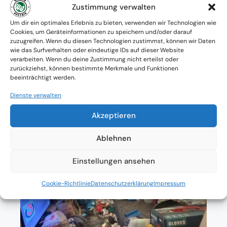
Zustimmung verwalten
Verfügbarkeit: Österreichweit
Um dir ein optimales Erlebnis zu bieten, verwenden wir Technologien wie
Cookies, um Geräteinformationen zu speichern und/oder darauf
Absolute Diskretion & keine
zuzugreifen. Wenn du diesen Technologien zustimmst, können wir Daten
wie das Surfverhalten oder eindeutige IDs auf dieser Website
Zusammenarbeit mit Ämtern ohne
verarbeiten. Wenn du deine Zustimmung nicht erteilst oder
zurückziehst, können bestimmte Merkmale und Funktionen
Einverständnis
beeinträchtigt werden.
Dienste verwalten
Akzeptieren
Ablehnen
Einstellungen ansehen
Cookie-Richtlinie
Datenschutzerklärung
Impressum