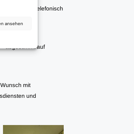
– persönlich, telefonisch
en ansehen
– abgestimmt auf
f Wunsch mit
gsdiensten und