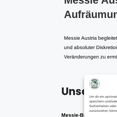
Messie Aus
Aufräumu
Messie Austria begleite
und absoluter Diskretion
Veränderungen zu ermög
Unsere Le
Um dir ein optimal
speichern und/ode
Surfverhalten oder
zurückziehst, kön
Messie-Beratung