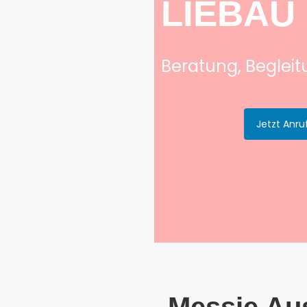
LIEBAU
Beratung, Beglei
Jetzt Anru