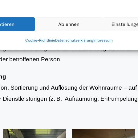
nsituation und strukturierte Planung erster Schritte 
ptieren
Ablehnen
Einstellung
g
Cookie-Richtlinie
Datenschutzerklärung
Impressum
ung während des gesamten Veränderungsprozesses 
er betroffenen Person.
ung
tion, Sortierung und Auflösung der Wohnräume – au
er Dienstleistungen (z. B. Aufräumung, Entrümpelun