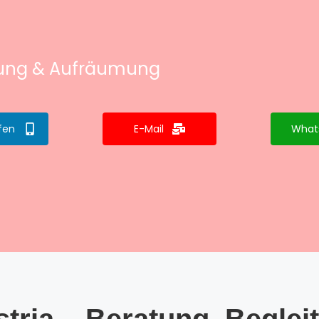
tung & Aufräumung
fen
E-Mail
What