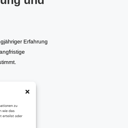
tung und
ngjähriger Erfahrung
angfristige
stimmt.
mationen zu
n wie das
 erteilst oder