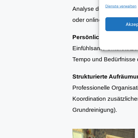
Dienste verwalten
Analyse der aktuellen Woh
oder online.
Akze
Persönliche Begleitun
Einfühlsame Unterstütz
Tempo und Bedürfnisse d
Strukturierte Aufräum
Professionelle Organisa
Koordination zusätzlich
Grundreinigung).