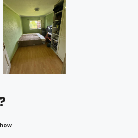
?
-how