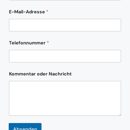
E-Mail-Adresse
*
Telefonnummer
*
E
Kommentar oder Nachricht
-
M
a
i
l
-
A
d
r
e
Absenden