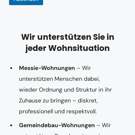
s
s
e
E
-
M
a
Wir unterstützen Sie in
i
jeder Wohnsituation
l
-
A
d
Messie-Wohnungen
– Wir
r
e
unterstützen Menschen dabei,
s
s
wieder Ordnung und Struktur in ihr
e
E
Zuhause zu bringen – diskret,
-
M
professionell und respektvoll.
a
i
Gemeindebau-Wohnungen
– Wir
l
-