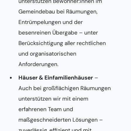
unterstützen Bewohner:innen im
A
d
Gemeindebau bei Räumungen,
r
e
Entrümpelungen und der
s
s
besenreinen Übergabe – unter
e
Berücksichtigung aller rechtlichen
und organisatorischen
Anforderungen.
Häuser & Einfamilienhäuser
–
Auch bei großflächigen Räumungen
unterstützen wir mit einem
erfahrenen Team und
maßgeschneiderten Lösungen –
zuverlässig, effizient und mit