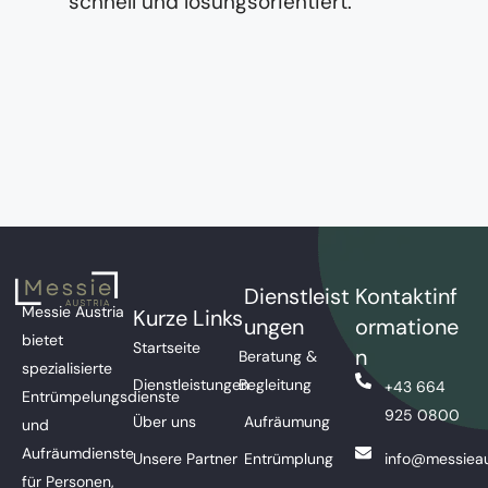
schnell und lösungsorientiert.
Dienstleist
Kontaktinf
Messie Austria
Kurze Links
ungen
ormatione
bietet
Startseite
n
Beratung &
spezialisierte
Dienstleistungen
Begleitung
+43 664
Entrümpelungsdienste
925 0800
Über uns
Aufräumung
und
Aufräumdienste
Unsere Partner
Entrümplung
info@messieau
für Personen,