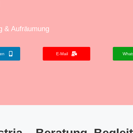
U
ng & Aufräumung
fen
E-Mail
What