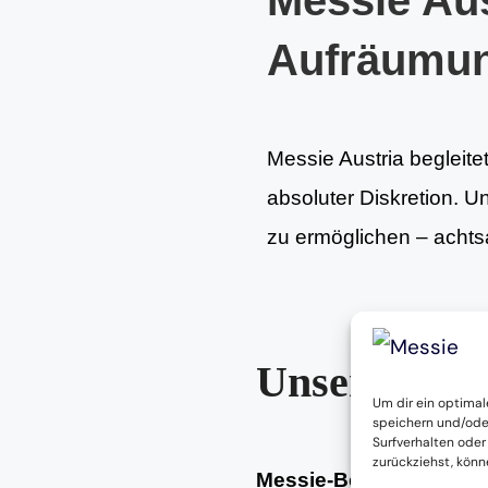
Messie Aus
Aufräumu
Messie Austria begleite
absoluter Diskretion. U
zu ermöglichen – achtsa
Unsere Leis
Um dir ein optimal
speichern und/ode
Surfverhalten oder
zurückziehst, kön
Messie-Beratung