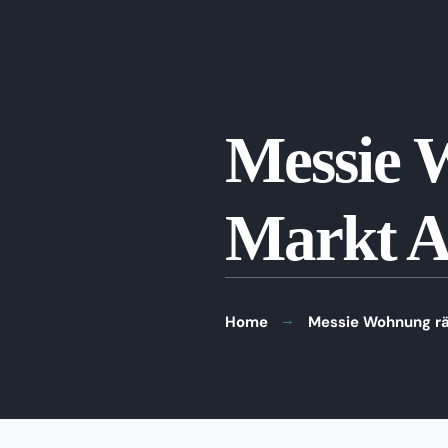
Messie 
Markt A
Home
Messie Wohnung rä