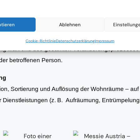
nsituation und strukturierte Planung erster Schritte 
ptieren
Ablehnen
Einstellung
g
Cookie-Richtlinie
Datenschutzerklärung
Impressum
ung während des gesamten Veränderungsprozesses 
er betroffenen Person.
ung
tion, Sortierung und Auflösung der Wohnräume – au
er Dienstleistungen (z. B. Aufräumung, Entrümpelun