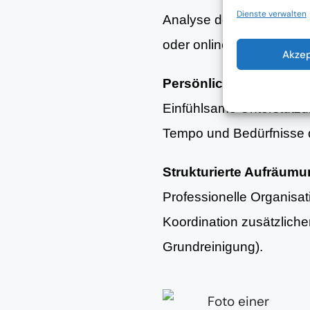
Dienste verwalten
Analyse der aktuellen Woh
oder online.
Akze
Persönliche Begleitun
Einfühlsame Unterstütz
Tempo und Bedürfnisse d
Strukturierte Aufräum
Professionelle Organisa
Koordination zusätzlich
Grundreinigung).