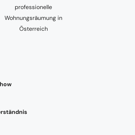
-how
erständnis