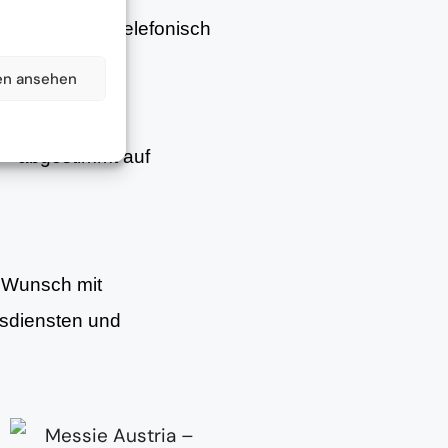
– persönlich, telefonisch
en ansehen
– abgestimmt auf
f Wunsch mit
gsdiensten und