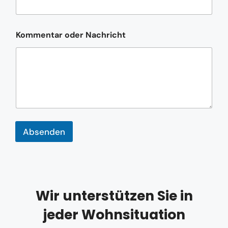
E
-
M
a
Kommentar oder Nachricht
i
l
-
A
d
r
e
s
s
e
Absenden
N
a
m
e
Wir unterstützen Sie in
jeder Wohnsituation