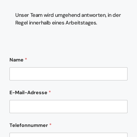
Unser Team wird umgehend antworten, in der
Regel innerhalb eines Arbeitstages.
Name
*
N
E-Mail-Adresse
*
a
c
h
r
i
c
Telefonnummer
*
h
t