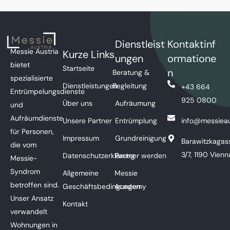
Dienstleist
Kontaktinf
Messie Austria
Kurze Links
ungen
ormatione
bietet
Startseite
n
Beratung &
spezialisierte
Dienstleistungen
Begleitung
+43 664
Entrümpelungsdienste
925 0800
Über uns
Aufräumung
und
Aufräumdienste
Unsere Partner
Entrümplung
info@messieau
für Personen,
Impressum
Grundreinigung
Barawitzkagas
die vom
3/7, 1190 Vienn
Datenschutzerklärung
Partner werden
Messie-
Syndrom
Allgemeine
Messie
betroffen sind.
Geschäftsbedingungen
Academy
Unser Ansatz
Kontakt
verwandelt
Wohnungen in