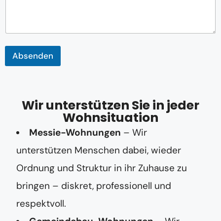
o
m
m
e
n
t
Absenden
a
r
Wir unterstützen Sie in jeder
Wohnsituation
Messie-Wohnungen
– Wir
unterstützen Menschen dabei, wieder
Ordnung und Struktur in ihr Zuhause zu
bringen – diskret, professionell und
respektvoll.