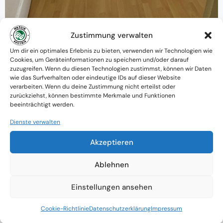
Zustimmung verwalten
Warum MessieAustria ?
Um dir ein optimales Erlebnis zu bieten, verwenden wir Technologien wie
Cookies, um Geräteinformationen zu speichern und/oder darauf
Ein Team mit psychologischem
zuzugreifen. Wenn du diesen Technologien zustimmst, können wir Daten
wie das Surfverhalten oder eindeutige IDs auf dieser Website
Verständnis und praktischem Know-how
verarbeiten. Wenn du deine Zustimmung nicht erteilst oder
zurückziehst, können bestimmte Merkmale und Funktionen
Verfügbarkeit: Österreichweit
beeinträchtigt werden.
Absolute Diskretion & keine
Dienste verwalten
Zusammenarbeit mit Ämtern ohne
Akzeptieren
Einverständnis
Ablehnen
Einstellungen ansehen
Cookie-Richtlinie
Datenschutzerklärung
Impressum