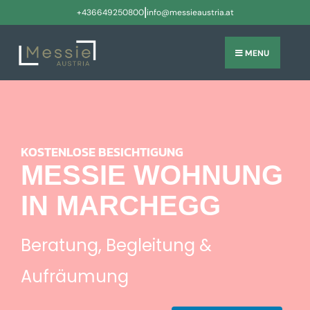
|
+436649250800
info@messieaustria.at
MENU
KOSTENLOSE BESICHTIGUNG
MESSIE WOHNUNG
IN MARCHEGG
Beratung, Begleitung &
Aufräumung