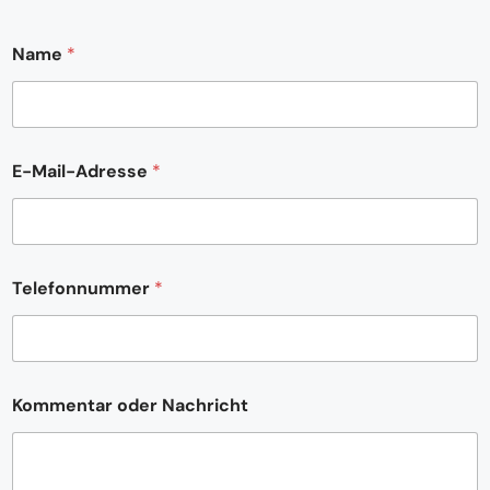
Name
*
E-Mail-Adresse
*
*
Telefonnummer
*
K
o
m
m
e
n
Kommentar oder Nachricht
t
a
r
K