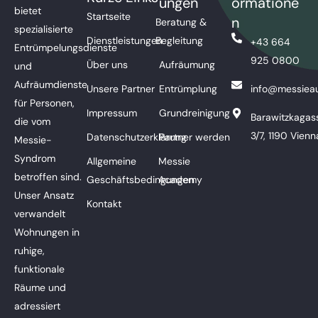
ungen
ormatione
bietet
Startseite
n
Beratung &
spezialisierte
Dienstleistungen
Begleitung
+43 664
Entrümpelungsdienste
925 0800
Über uns
Aufräumung
und
Aufräumdienste
Unsere Partner
Entrümplung
info@messieau
für Personen,
Impressum
Grundreinigung
Barawitzkagas
die vom
3/7, 1190 Vienn
Datenschutzerklärung
Partner werden
Messie-
Syndrom
Allgemeine
Messie
betroffen sind.
Geschäftsbedingungen
Academy
Unser Ansatz
Kontakt
verwandelt
Wohnungen in
ruhige,
funktionale
Räume und
adressiert