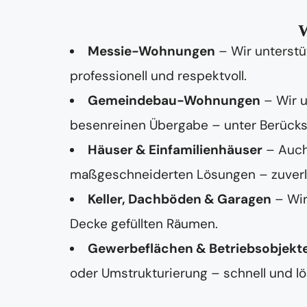
c
h
r
W
i
Messie-Wohnungen
– Wir unterstü
c
h
professionell und respektvoll.
t
Gemeindebau-Wohnungen
– Wir 
besenreinen Übergabe – unter Berücksi
Häuser & Einfamilienhäuser
– Auch
maßgeschneiderten Lösungen – zuverläss
Keller, Dachböden & Garagen
– Wir
Decke gefüllten Räumen.
Gewerbeflächen & Betriebsobjekt
oder Umstrukturierung – schnell und lö