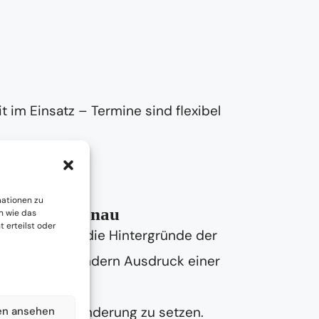
t im Einsatz – Termine sind flexibel
mationen zu
ch an der Donau
n wie das
 erteilst oder
wir uns Zeit, die Hintergründe der
Unordnung – sondern Ausdruck einer
 Richtung Veränderung zu setzen.
en ansehen