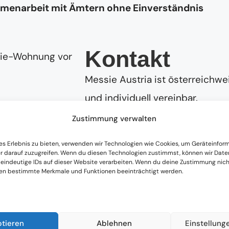
mmenarbeit mit Ämtern ohne Einverständnis
Kontakt
Messie Austria ist österreichwei
und individuell vereinbar.
Zustimmung verwalten
Jetzt Anrufen
es Erlebnis zu bieten, verwenden wir Technologien wie Cookies, um Geräteinfor
leitung bei Messie-Situationen in Marba
r darauf zuzugreifen. Wenn du diesen Technologien zustimmst, können wir Date
 eindeutige IDs auf dieser Website verarbeiten. Wenn du deine Zustimmung nicht
aufhören: Mit einer
individuellen Beratung
nehmen 
nen bestimmte Merkmale und Funktionen beeinträchtigt werden.
ie Wohnung
ist nie einfach nur ein Problem der 
 Lebensphase.
zen wir dabei, realistische, achtsame Schritte in
ptieren
Ablehnen
Einstellung