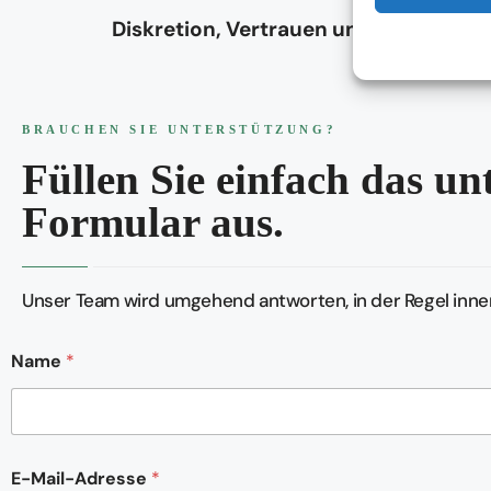
Diskretion, Vertrauen und Verlässlich
BRAUCHEN SIE UNTERSTÜTZUNG?
Füllen Sie einfach das u
Formular aus.
Unser Team wird umgehend antworten, in der Regel inner
Name
*
K
E-Mail-Adresse
*
o