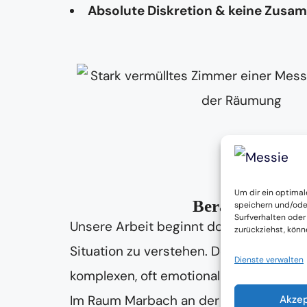
Absolute Diskretion & keine Zusa
Um dir ein optimal
Beratung & Beg
speichern und/ode
Surfverhalten oder
Unsere Arbeit beginnt dort, wo andere 
zurückziehst, kön
Situation zu verstehen. Denn eine
Mess
Dienste verwalten
komplexen, oft emotional belastenden
Im Raum Marbach an der Donau unterstüt
Akze