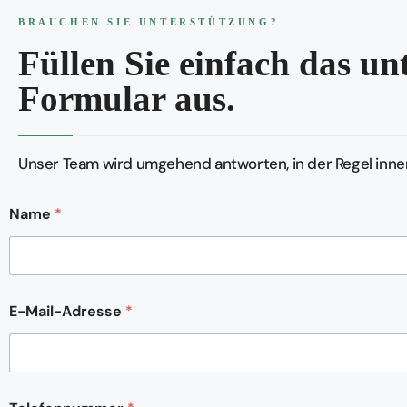
BRAUCHEN SIE UNTERSTÜTZUNG?
Füllen Sie einfach das u
Formular aus.
Unser Team wird umgehend antworten, in der Regel inner
N
Name
*
a
m
e
K
o
m
E-Mail-Adresse
*
m
e
n
t
a