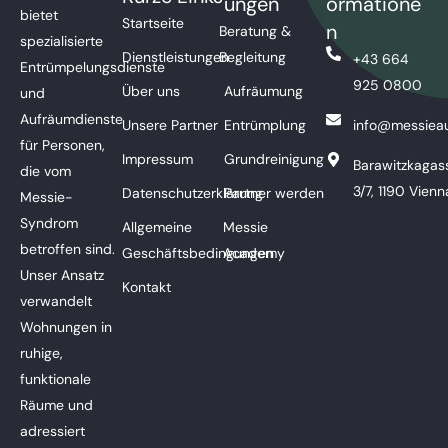
ungen
ormatione
bietet
Startseite
n
Beratung &
spezialisierte
Dienstleistungen
Begleitung
+43 664
Entrümpelungsdienste
925 0800
Über uns
Aufräumung
und
Aufräumdienste
Unsere Partner
Entrümplung
info@messieau
für Personen,
Impressum
Grundreinigung
Barawitzkagas
die vom
3/7, 1190 Vienn
Datenschutzerklärung
Partner werden
Messie-
Syndrom
Allgemeine
Messie
betroffen sind.
Geschäftsbedingungen
Academy
Unser Ansatz
Kontakt
verwandelt
Wohnungen in
ruhige,
funktionale
Räume und
adressiert