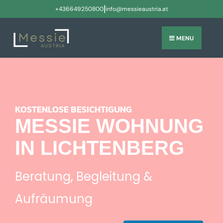
|
+436649250800
info@messieaustria.at
MENU
KOSTENLOSE BESICHTIGUNG
MESSIE WOHNUNG
IN LICHTENBERG
Beratung, Begleitung &
Aufräumung