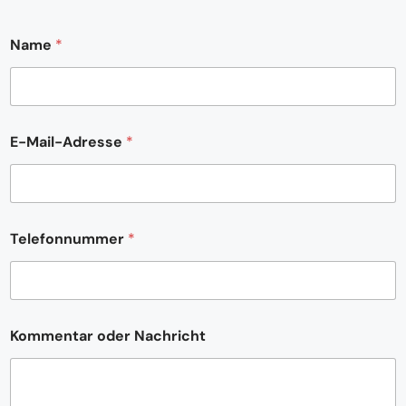
*
Name
*
K
o
m
m
e
n
E-Mail-Adresse
*
t
a
r
N
a
c
Telefonnummer
*
h
r
i
c
h
Kommentar oder Nachricht
t