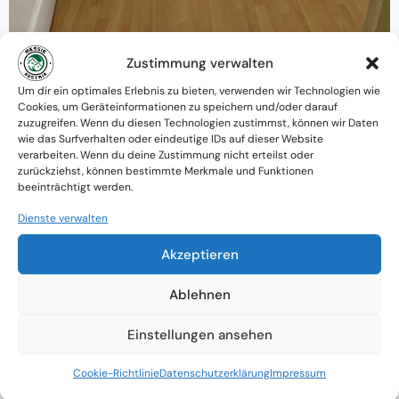
Zustimmung verwalten
Warum MessieAustria ?
Um dir ein optimales Erlebnis zu bieten, verwenden wir Technologien wie
Cookies, um Geräteinformationen zu speichern und/oder darauf
Ein Team mit psychologischem
zuzugreifen. Wenn du diesen Technologien zustimmst, können wir Daten
wie das Surfverhalten oder eindeutige IDs auf dieser Website
Verständnis und praktischem Know-how
verarbeiten. Wenn du deine Zustimmung nicht erteilst oder
zurückziehst, können bestimmte Merkmale und Funktionen
Verfügbarkeit: Österreichweit
beeinträchtigt werden.
Absolute Diskretion & keine
Dienste verwalten
Zusammenarbeit mit Ämtern ohne
Akzeptieren
Einverständnis
Ablehnen
Einstellungen ansehen
Cookie-Richtlinie
Datenschutzerklärung
Impressum