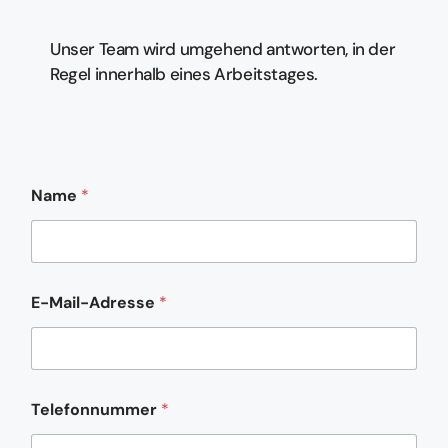
Unser Team wird umgehend antworten, in der
Regel innerhalb eines Arbeitstages.
Name
*
T
E-Mail-Adresse
*
e
l
e
f
o
n
Telefonnummer
*
n
u