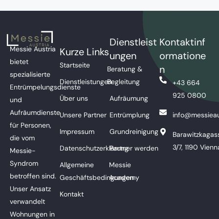
Dienstleist
Kontaktinf
Messie Austria
Kurze Links
ungen
ormatione
bietet
Startseite
n
Beratung &
spezialisierte
Dienstleistungen
Begleitung
+43 664
Entrümpelungsdienste
925 0800
Über uns
Aufräumung
und
Aufräumdienste
Unsere Partner
Entrümplung
info@messieau
für Personen,
Impressum
Grundreinigung
Barawitzkagas
die vom
3/7, 1190 Vienn
Datenschutzerklärung
Partner werden
Messie-
Syndrom
Allgemeine
Messie
betroffen sind.
Geschäftsbedingungen
Academy
Unser Ansatz
Kontakt
verwandelt
Wohnungen in