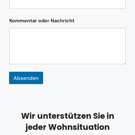
K
Kommentar oder Nachricht
o
m
m
e
n
t
a
r
N
a
Absenden
m
e
*
Wir unterstützen Sie in
jeder Wohnsituation