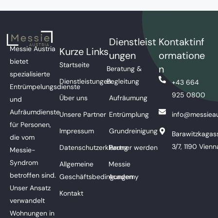
Dienstleist
Kontaktinf
Messie Austria
Kurze Links
ungen
ormatione
bietet
Startseite
n
Beratung &
spezialisierte
Dienstleistungen
Begleitung
+43 664
Entrümpelungsdienste
925 0800
Über uns
Aufräumung
und
Aufräumdienste
Unsere Partner
Entrümplung
info@messieau
für Personen,
Impressum
Grundreinigung
Barawitzkagas
die vom
3/7, 1190 Vienn
Datenschutzerklärung
Partner werden
Messie-
Syndrom
Allgemeine
Messie
betroffen sind.
Geschäftsbedingungen
Academy
Unser Ansatz
Kontakt
verwandelt
Wohnungen in