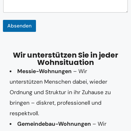
A
d
r
e
s
Absenden
s
e
Wir unterstützen Sie in jeder
Wohnsituation
Messie-Wohnungen
– Wir
unterstützen Menschen dabei, wieder
Ordnung und Struktur in ihr Zuhause zu
bringen – diskret, professionell und
respektvoll.
Gemeindebau-Wohnungen
– Wir