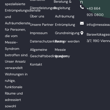
n
Beratung &
spezialisierte
Dienstleistungen
Begleitung
+43 664
Entrümpelungsdienste
925 0800
Über uns
Aufräumung
und
Aufräumdienste
Unsere Partner
Entrümplung
info@messieau
für Personen,
Impressum
Grundreinigung
Barawitzkagas
die vom
3/7, 1190 Vienn
Datenschutzerklärung
Partner werden
Messie-
Syndrom
Allgemeine
Messie
betroffen sind.
Geschäftsbedingungen
Academy
Unser Ansatz
Kontakt
verwandelt
Wohnungen in
ruhige,
funktionale
Räume und
adressiert
sowohl