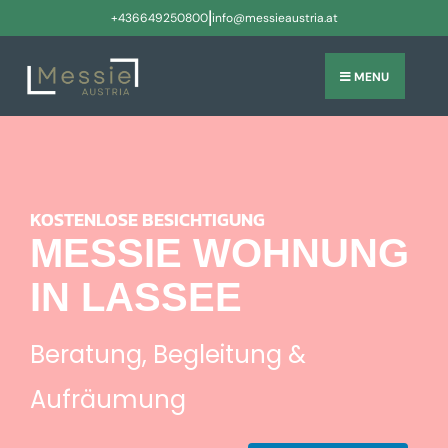
|
+436649250800
info@messieaustria.at
MENU
KOSTENLOSE BESICHTIGUNG
MESSIE WOHNUNG
IN LASSEE
Beratung, Begleitung &
Aufräumung