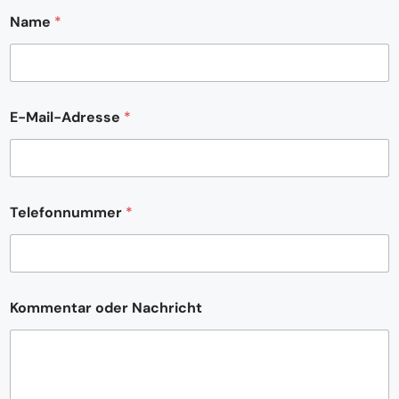
Name
*
E-Mail-Adresse
*
o
Telefonnummer
*
d
e
r
*
E
-
Kommentar oder Nachricht
M
a
i
l
-