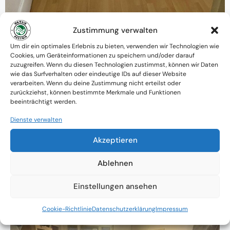
Zustimmung verwalten
Um dir ein optimales Erlebnis zu bieten, verwenden wir Technologien wie
Warum MessieAustria ?
Cookies, um Geräteinformationen zu speichern und/oder darauf
zuzugreifen. Wenn du diesen Technologien zustimmst, können wir Daten
Ein Team mit psychologischem
wie das Surfverhalten oder eindeutige IDs auf dieser Website
verarbeiten. Wenn du deine Zustimmung nicht erteilst oder
Verständnis und praktischem Know-how
zurückziehst, können bestimmte Merkmale und Funktionen
beeinträchtigt werden.
Verfügbarkeit: Österreichweit
Dienste verwalten
Absolute Diskretion & keine
Akzeptieren
Zusammenarbeit mit Ämtern ohne
Einverständnis
Ablehnen
Einstellungen ansehen
Cookie-Richtlinie
Datenschutzerklärung
Impressum