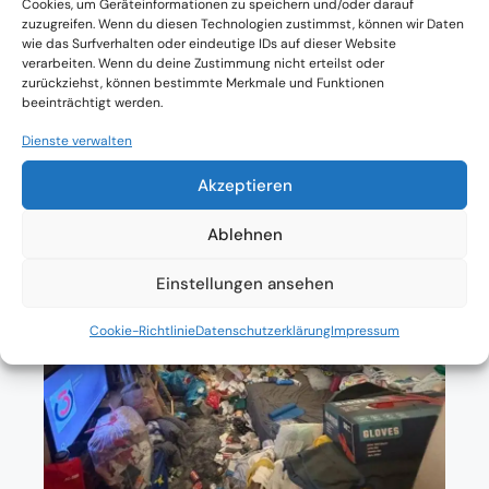
Cookies, um Geräteinformationen zu speichern und/oder darauf
zuzugreifen. Wenn du diesen Technologien zustimmst, können wir Daten
Absolute Diskretion & keine
wie das Surfverhalten oder eindeutige IDs auf dieser Website
verarbeiten. Wenn du deine Zustimmung nicht erteilst oder
Zusammenarbeit mit Ämtern ohne
zurückziehst, können bestimmte Merkmale und Funktionen
beeinträchtigt werden.
Einverständnis
Dienste verwalten
Akzeptieren
Ablehnen
Einstellungen ansehen
Cookie-Richtlinie
Datenschutzerklärung
Impressum