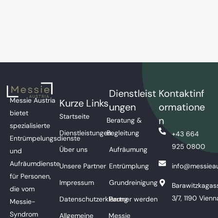
Dienstleist
Kontaktinf
Messie Austria
Kurze Links
ungen
ormatione
bietet
Startseite
n
Beratung &
spezialisierte
Dienstleistungen
Begleitung
+43 664
Entrümpelungsdienste
925 0800
Über uns
Aufräumung
und
Aufräumdienste
Unsere Partner
Entrümplung
info@messieau
für Personen,
Impressum
Grundreinigung
Barawitzkagas
die vom
3/7, 1190 Vienn
Datenschutzerklärung
Partner werden
Messie-
Syndrom
Allgemeine
Messie