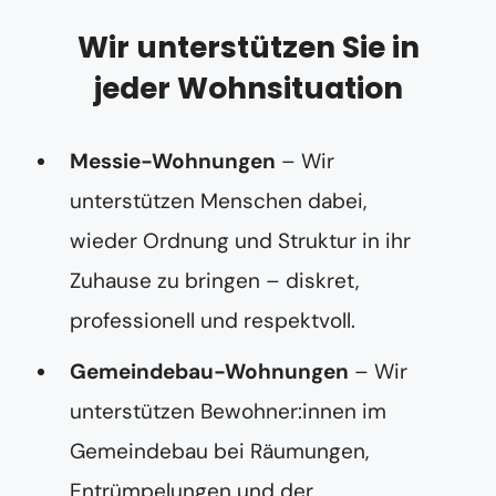
t
N
Wir unterstützen Sie in
a
c
jeder Wohnsituation
h
r
i
c
Messie-Wohnungen
– Wir
h
t
unterstützen Menschen dabei,
wieder Ordnung und Struktur in ihr
Zuhause zu bringen – diskret,
professionell und respektvoll.
Gemeindebau-Wohnungen
– Wir
unterstützen Bewohner:innen im
Gemeindebau bei Räumungen,
Entrümpelungen und der