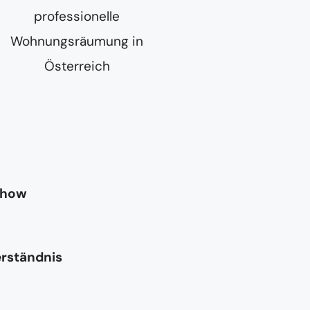
-how
erständnis