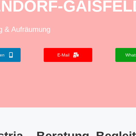
NDORF-GAISFEL
ng & Aufräumung
fen
E-Mail
What