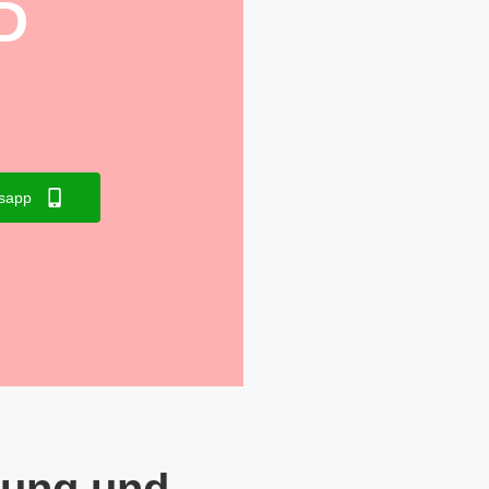
D
sapp