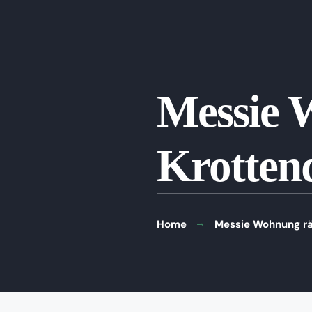
Messie 
Krottend
Home
Messie Wohnung rä