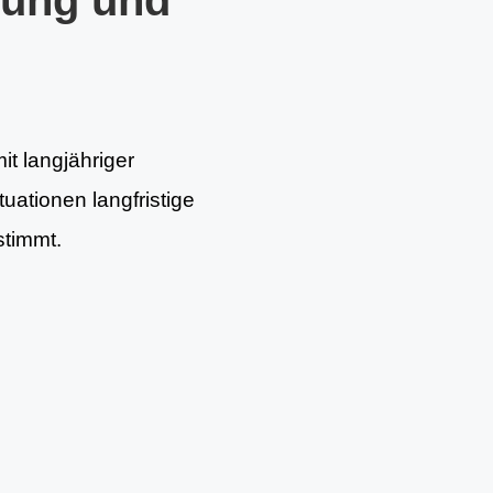
tung und
it langjähriger
uationen langfristige
stimmt.