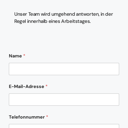
Unser Team wird umgehend antworten, in der
Regel innerhalb eines Arbeitstages.
Name
*
N
E-Mail-Adresse
*
a
m
e
N
a
m
Telefonnummer
*
e
*