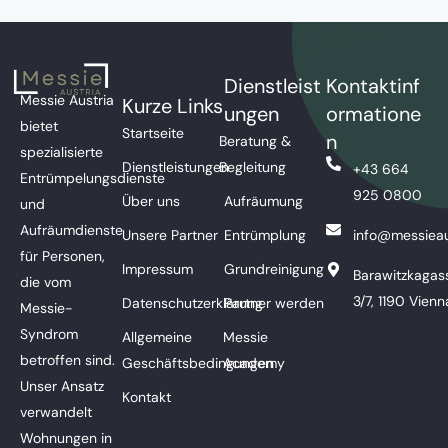
Dienstleist
Kontaktinf
Messie Austria
Kurze Links
ungen
ormatione
bietet
Startseite
n
Beratung &
spezialisierte
Dienstleistungen
Begleitung
+43 664
Entrümpelungsdienste
925 0800
Über uns
Aufräumung
und
Aufräumdienste
Unsere Partner
Entrümplung
info@messieau
für Personen,
Impressum
Grundreinigung
Barawitzkagas
die vom
3/7, 1190 Vienn
Datenschutzerklärung
Partner werden
Messie-
Syndrom
Allgemeine
Messie
betroffen sind.
Geschäftsbedingungen
Academy
Unser Ansatz
Kontakt
verwandelt
Wohnungen in