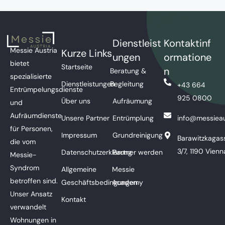
Dienstleist
Kontaktinf
Messie Austria
Kurze Links
ungen
ormatione
bietet
Startseite
n
Beratung &
spezialisierte
Dienstleistungen
Begleitung
+43 664
Entrümpelungsdienste
925 0800
Über uns
Aufräumung
und
Aufräumdienste
Unsere Partner
Entrümplung
info@messieau
für Personen,
Impressum
Grundreinigung
Barawitzkagas
die vom
3/7, 1190 Vienn
Datenschutzerklärung
Partner werden
Messie-
Syndrom
Allgemeine
Messie
betroffen sind.
Geschäftsbedingungen
Academy
Unser Ansatz
Kontakt
verwandelt
Wohnungen in