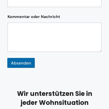
m
e
n
t
Kommentar oder Nachricht
a
r
K
o
m
m
e
n
t
a
Absenden
r
*
Wir unterstützen Sie in
jeder Wohnsituation