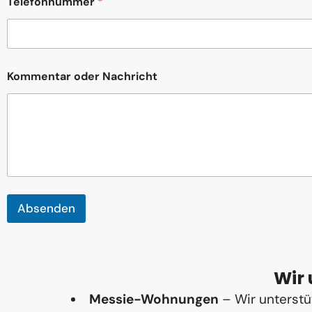
m
Telefonnummer
*
m
e
n
t
a
Kommentar oder Nachricht
r
Absenden
Wir 
Messie-Wohnungen
– Wir unterstü