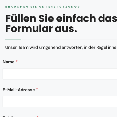
BRAUCHEN SIE UNTERSTÜTZUNG?
Füllen Sie einfach d
Formular aus.
Unser Team wird umgehend antworten, in der Regel inner
*
Name
*
N
a
c
h
r
i
E-Mail-Adresse
*
c
h
t
K
o