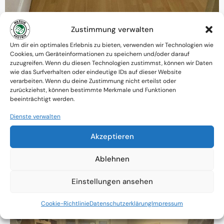
Zustimmung verwalten
Um dir ein optimales Erlebnis zu bieten, verwenden wir Technologien wie
Warum MessieAustria ?
Cookies, um Geräteinformationen zu speichern und/oder darauf
zuzugreifen. Wenn du diesen Technologien zustimmst, können wir Daten
Ein Team mit psychologischem
wie das Surfverhalten oder eindeutige IDs auf dieser Website
verarbeiten. Wenn du deine Zustimmung nicht erteilst oder
Verständnis und praktischem Know-how
zurückziehst, können bestimmte Merkmale und Funktionen
beeinträchtigt werden.
Verfügbarkeit: Österreichweit
Dienste verwalten
Absolute Diskretion & keine
Akzeptieren
Zusammenarbeit mit Ämtern ohne
Einverständnis
Ablehnen
Einstellungen ansehen
Cookie-Richtlinie
Datenschutzerklärung
Impressum