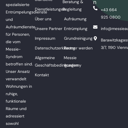
n
Beratung &
spezialisierte
Dienstleistungen
Begleitung
+43 664
Entrümpelungsdienste
925 0800
Über uns
Aufräumung
und
Aufräumdienste
Unsere Partner
Entrümplung
info@messieau
für Personen,
Impressum
Grundreinigung
Barawitzkagas
die vom
3/7, 1190 Vienn
Datenschutzerklärung
Partner werden
Messie-
Syndrom
Allgemeine
Messie
betroffen sind.
Geschäftsbedingungen
Academy
Unser Ansatz
Kontakt
verwandelt
Wohnungen in
ruhige,
funktionale
Räume und
adressiert
sowohl