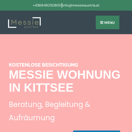
|
+436649250800
info@messieaustria.at
MENU
KOSTENLOSE BESICHTIGUNG
MESSIE WOHNUNG
IN KITTSEE
Beratung, Begleitung &
Aufräumung