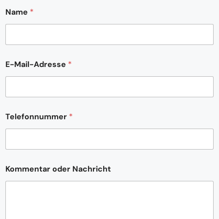
Name
*
E-Mail-Adresse
*
Telefonnummer
*
*
Kommentar oder Nachricht
N
a
c
h
r
i