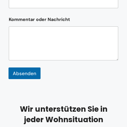
N
a
c
h
Kommentar oder Nachricht
r
i
c
h
t
K
o
m
m
e
Absenden
n
t
a
r
Wir unterstützen Sie in
jeder Wohnsituation