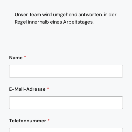
Unser Team wird umgehend antworten, in der
Regel innerhalb eines Arbeitstages.
Name
*
K
E-Mail-Adresse
*
o
m
m
e
n
t
Telefonnummer
*
a
r