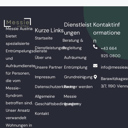
Dienstleist
Kontaktinf
Messie Austria
Kurze Links
ungen
ormatione
bietet
Startseite
n
Beratung &
spezialisierte
Dienstleistungen
Begleitung
+43 664
Entrümpelungsdienste
925 0800
Über uns
Aufräumung
und
Aufräumdienste
Unsere Partner
Entrümplung
info@messieau
für Personen,
Impressum
Grundreinigung
Barawitzkagas
die vom
3/7, 1190 Vienn
Datenschutzerklärung
Partner werden
Messie-
Syndrom
Allgemeine
Messie
betroffen sind.
Geschäftsbedingungen
Academy
Unser Ansatz
Kontakt
verwandelt
Wohnungen in