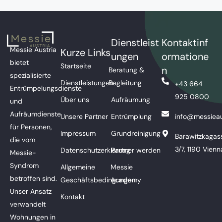
Dienstleist
Kontaktinf
Messie Austria
Kurze Links
ungen
ormatione
bietet
Startseite
n
Beratung &
spezialisierte
Dienstleistungen
Begleitung
+43 664
Entrümpelungsdienste
925 0800
Über uns
Aufräumung
und
Aufräumdienste
Unsere Partner
Entrümplung
info@messieau
für Personen,
Impressum
Grundreinigung
Barawitzkagas
die vom
3/7, 1190 Vienn
Datenschutzerklärung
Partner werden
Messie-
Syndrom
Allgemeine
Messie
betroffen sind.
Geschäftsbedingungen
Academy
Unser Ansatz
Kontakt
verwandelt
Wohnungen in