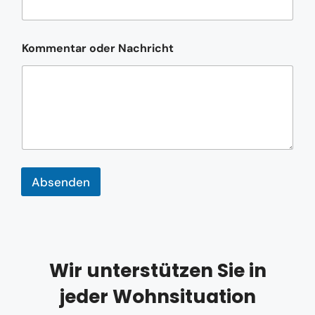
e
T
e
l
Kommentar oder Nachricht
e
f
o
n
n
u
m
m
e
r
Absenden
*
Wir unterstützen Sie in
jeder Wohnsituation