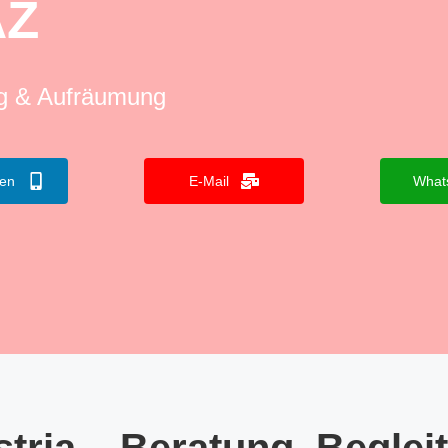
AZ
ng & Aufräumung
fen
E-Mail
What