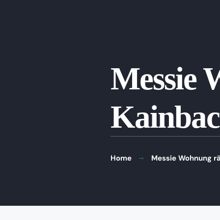
Messie 
Kainbac
Home
Messie Wohnung rä