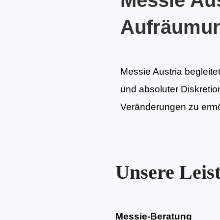
Messie Aus
Aufräumu
Messie Austria begleite
und absoluter Diskretion
Veränderungen zu ermög
Unsere Leis
Messie-Beratung