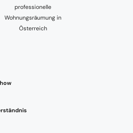
-how
erständnis