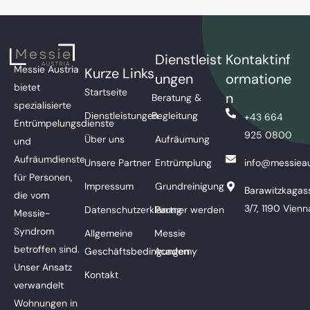
Dienstleist
Kontaktinf
Messie Austria
Kurze Links
ungen
ormatione
bietet
Startseite
n
Beratung &
spezialisierte
Dienstleistungen
Begleitung
+43 664
Entrümpelungsdienste
925 0800
Über uns
Aufräumung
und
Aufräumdienste
Unsere Partner
Entrümplung
info@messieau
für Personen,
Impressum
Grundreinigung
Barawitzkagas
die vom
3/7, 1190 Vienn
Datenschutzerklärung
Partner werden
Messie-
Syndrom
Allgemeine
Messie
betroffen sind.
Geschäftsbedingungen
Academy
Unser Ansatz
Kontakt
verwandelt
Wohnungen in