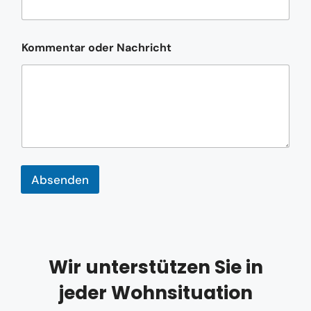
e
N
a
c
Kommentar oder Nachricht
h
r
i
c
h
t
N
a
c
h
Absenden
r
i
c
h
t
Wir unterstützen Sie in
jeder Wohnsituation