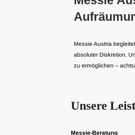
Messie Aus
Aufräumu
Messie Austria begleite
absoluter Diskretion. U
zu ermöglichen – achtsa
Unsere Leis
Messie-Beratung