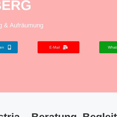
BERG
ng & Aufräumung
fen
E-Mail
What