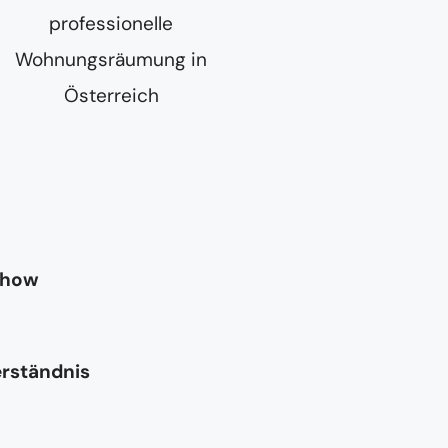
-how
erständnis