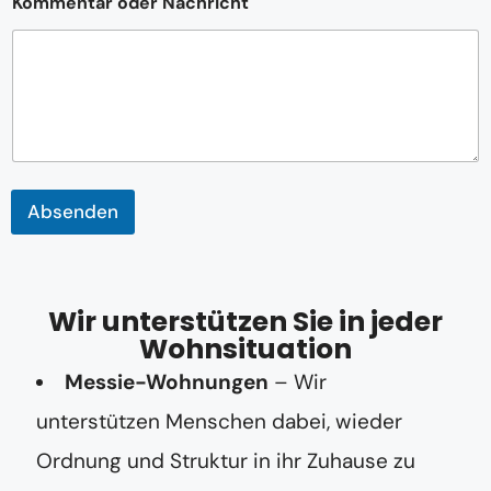
Kommentar oder Nachricht
-
A
d
r
e
s
s
e
K
o
Absenden
m
m
e
n
t
Wir unterstützen Sie in jeder
a
Wohnsituation
r
Messie-Wohnungen
– Wir
unterstützen Menschen dabei, wieder
Ordnung und Struktur in ihr Zuhause zu