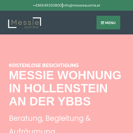
|
+436649250800
info@messieaustria.at
MENU
KOSTENLOSE BESICHTIGUNG
MESSIE WOHNUNG
IN HOLLENSTEIN
AN DER YBBS
Beratung, Begleitung &
Aufräumung