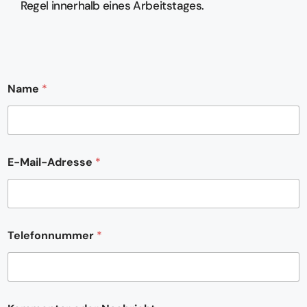
Regel innerhalb eines Arbeitstages.
Name
*
E-Mail-Adresse
*
*
Telefonnummer
*
E
-
M
a
i
l