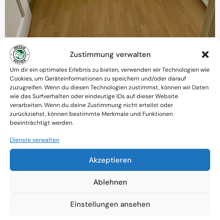
Zustimmung verwalten
Warum MessieAustria ?
Um dir ein optimales Erlebnis zu bieten, verwenden wir Technologien wie
Cookies, um Geräteinformationen zu speichern und/oder darauf
Ein Team mit psychologischem
zuzugreifen. Wenn du diesen Technologien zustimmst, können wir Daten
wie das Surfverhalten oder eindeutige IDs auf dieser Website
Verständnis und praktischem Know-how
verarbeiten. Wenn du deine Zustimmung nicht erteilst oder
zurückziehst, können bestimmte Merkmale und Funktionen
Verfügbarkeit: Österreichweit
beeinträchtigt werden.
Absolute Diskretion & keine
Dienste verwalten
Zusammenarbeit mit Ämtern ohne
Akzeptieren
Einverständnis
Ablehnen
Einstellungen ansehen