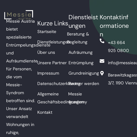
Dienstleist
Kontaktinf
Messie Austria
Kurze Links
ungen
ormatione
bietet
Startseite
n
Beratung &
spezialisierte
Dienstleistungen
Begleitung
+43 664
Entrümpelungsdienste
925 0800
Über uns
Aufräumung
und
Aufräumdienste
Unsere Partner
Entrümplung
info@messieau
für Personen,
Impressum
Grundreinigung
Barawitzkagas
die vom
3/7, 1190 Vienn
Datenschutzerklärung
Partner werden
Messie-
Syndrom
Allgemeine
Messie
betroffen sind.
Geschäftsbedingungen
Academy
Unser Ansatz
Kontakt
verwandelt
Wohnungen in
ruhige,