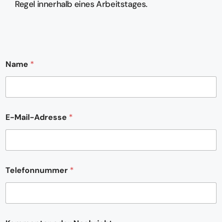
Regel innerhalb eines Arbeitstages.
Name
*
E-Mail-Adresse
*
K
Telefonnummer
*
o
m
m
e
n
t