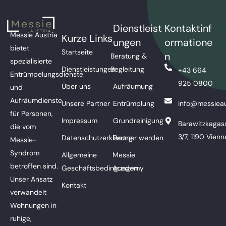
Dienstleist
Kontaktinf
Messie Austria
Kurze Links
ungen
ormatione
bietet
Startseite
n
Beratung &
spezialisierte
Dienstleistungen
Begleitung
+43 664
Entrümpelungsdienste
925 0800
Über uns
Aufräumung
und
Aufräumdienste
Unsere Partner
Entrümplung
info@messieau
für Personen,
Impressum
Grundreinigung
Barawitzkagas
die vom
3/7, 1190 Vienn
Datenschutzerklärung
Partner werden
Messie-
Syndrom
Allgemeine
Messie
betroffen sind.
Geschäftsbedingungen
Academy
Unser Ansatz
Kontakt
verwandelt
Wohnungen in
ruhige,