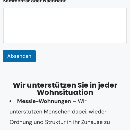
Kommentar oder Nachricht
a
r
T
e
l
e
f
o
n
n
Absenden
u
m
m
e
r
Wir unterstützen Sie in jeder
*
Wohnsituation
Messie-Wohnungen
– Wir
unterstützen Menschen dabei, wieder
Ordnung und Struktur in ihr Zuhause zu