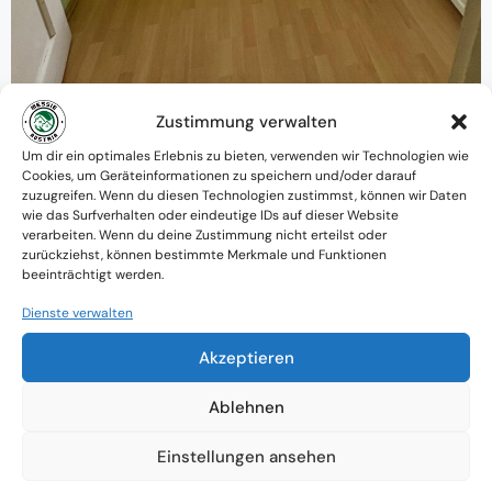
Zustimmung verwalten
Warum MessieAustria ?
Um dir ein optimales Erlebnis zu bieten, verwenden wir Technologien wie
Cookies, um Geräteinformationen zu speichern und/oder darauf
Ein Team mit psychologischem
zuzugreifen. Wenn du diesen Technologien zustimmst, können wir Daten
wie das Surfverhalten oder eindeutige IDs auf dieser Website
Verständnis und praktischem Know-how
verarbeiten. Wenn du deine Zustimmung nicht erteilst oder
zurückziehst, können bestimmte Merkmale und Funktionen
Verfügbarkeit: Österreichweit
beeinträchtigt werden.
Absolute Diskretion & keine
Dienste verwalten
Zusammenarbeit mit Ämtern ohne
Akzeptieren
Einverständnis
Ablehnen
Einstellungen ansehen