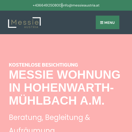
|
+436649250800
info@messieaustria.at
MENU
KOSTENLOSE BESICHTIGUNG
MESSIE WOHNUNG
IN HOHENWARTH-
MÜHLBACH A.M.
Beratung, Begleitung &
Aufräumung