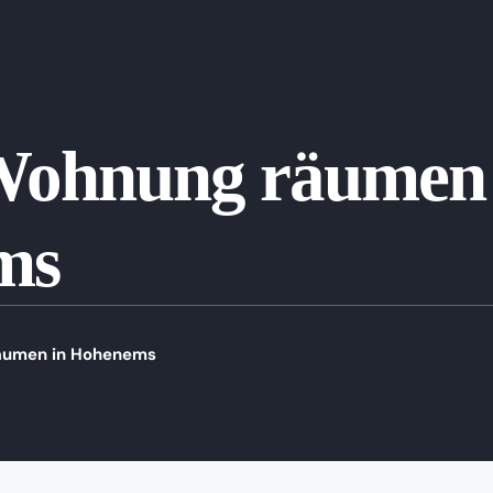
Wohnung räumen 
ms
äumen in Hohenems