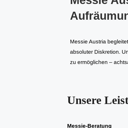
Messie Aus
Aufräumu
Messie Austria begleit
absoluter Diskretion. U
zu ermöglichen – achtsa
Unsere Leis
Messie-Beratung