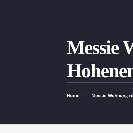
Messie 
Hohene
Home
Messie Wohnung r