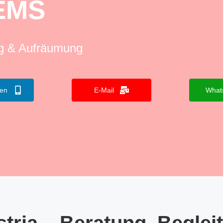
EMS
ng & Aufräumung
fen
E-Mail
What