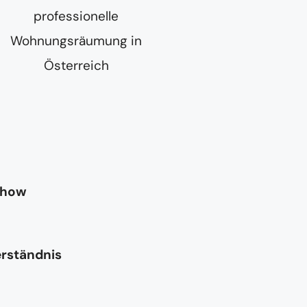
-how
erständnis