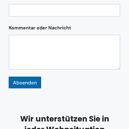
m
e
N
a
c
Kommentar oder Nachricht
h
r
i
c
h
t
*
Absenden
Wir unterstützen Sie in