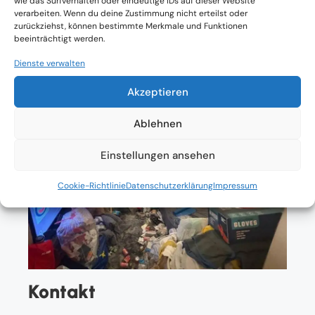
wie das Surfverhalten oder eindeutige IDs auf dieser Website
Einverständnis
verarbeiten. Wenn du deine Zustimmung nicht erteilst oder
zurückziehst, können bestimmte Merkmale und Funktionen
beeinträchtigt werden.
Dienste verwalten
Akzeptieren
Ablehnen
Einstellungen ansehen
Cookie-Richtlinie
Datenschutzerklärung
Impressum
Kontakt