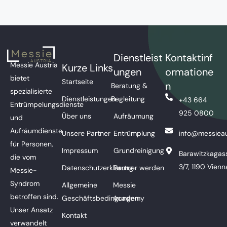
Dienstleist
Kontaktinf
Messie Austria
Kurze Links
ungen
ormatione
bietet
Startseite
n
Beratung &
spezialisierte
Dienstleistungen
Begleitung
+43 664
Entrümpelungsdienste
925 0800
Über uns
Aufräumung
und
Aufräumdienste
Unsere Partner
Entrümplung
info@messieau
für Personen,
Impressum
Grundreinigung
Barawitzkagas
die vom
3/7, 1190 Vienn
Datenschutzerklärung
Partner werden
Messie-
Syndrom
Allgemeine
Messie
betroffen sind.
Geschäftsbedingungen
Academy
Unser Ansatz
Kontakt
verwandelt