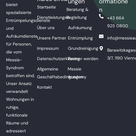
ungen
ormatione
bietet
Startseite
n
Beratung &
spezialisierte
Dienstleistungen
Begleitung
+43 664
Entrümpelungsdienste
925 0800
Über uns
Aufräumung
und
Aufräumdienste
Unsere Partner
Entrümplung
info@messieau
für Personen,
Impressum
Grundreinigung
Barawitzkagas
die vom
3/7, 1190 Vienn
Datenschutzerklärung
Partner werden
Messie-
Syndrom
Allgemeine
Messie
betroffen sind.
Geschäftsbedingungen
Academy
Unser Ansatz
Kontakt
verwandelt
Wohnungen in
ruhige,
funktionale
Räume und
adressiert