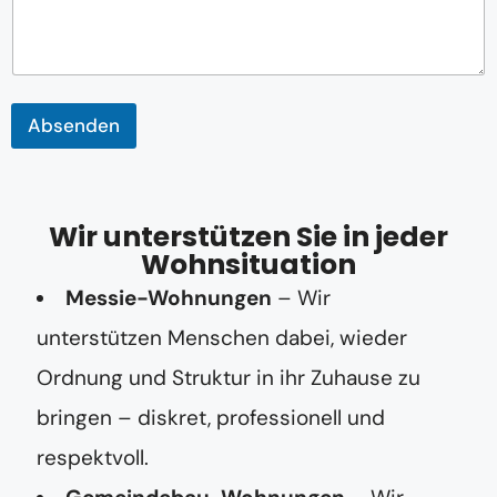
e
r
o
d
e
r
Absenden
*
Wir unterstützen Sie in jeder
Wohnsituation
Messie-Wohnungen
– Wir
unterstützen Menschen dabei, wieder
Ordnung und Struktur in ihr Zuhause zu
bringen – diskret, professionell und
respektvoll.