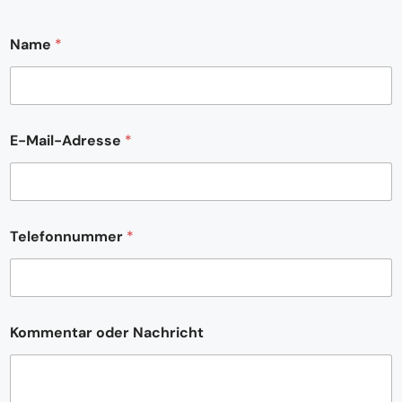
Name
*
E-Mail-Adresse
*
T
Telefonnummer
*
e
l
e
f
o
n
Kommentar oder Nachricht
n
u
m
m