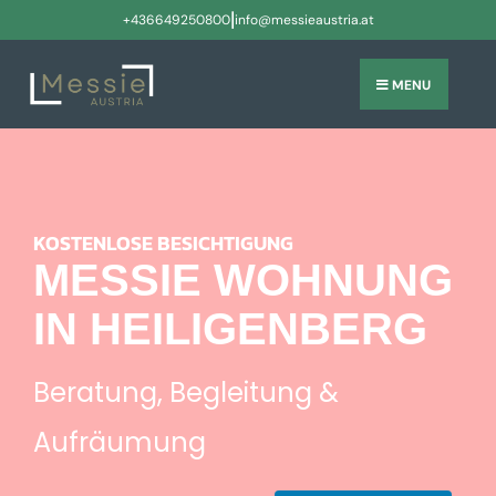
|
+436649250800
info@messieaustria.at
MENU
KOSTENLOSE BESICHTIGUNG
MESSIE WOHNUNG
IN HEILIGENBERG
Beratung, Begleitung &
Aufräumung