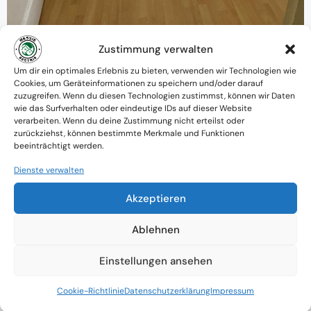
Zustimmung verwalten
Warum MessieAustria ?
Um dir ein optimales Erlebnis zu bieten, verwenden wir Technologien wie
Cookies, um Geräteinformationen zu speichern und/oder darauf
Ein Team mit psychologischem
zuzugreifen. Wenn du diesen Technologien zustimmst, können wir Daten
wie das Surfverhalten oder eindeutige IDs auf dieser Website
Verständnis und praktischem Know-how
verarbeiten. Wenn du deine Zustimmung nicht erteilst oder
zurückziehst, können bestimmte Merkmale und Funktionen
Verfügbarkeit: Österreichweit
beeinträchtigt werden.
Absolute Diskretion & keine
Dienste verwalten
Zusammenarbeit mit Ämtern ohne
Akzeptieren
Einverständnis
Ablehnen
Einstellungen ansehen
Cookie-Richtlinie
Datenschutzerklärung
Impressum