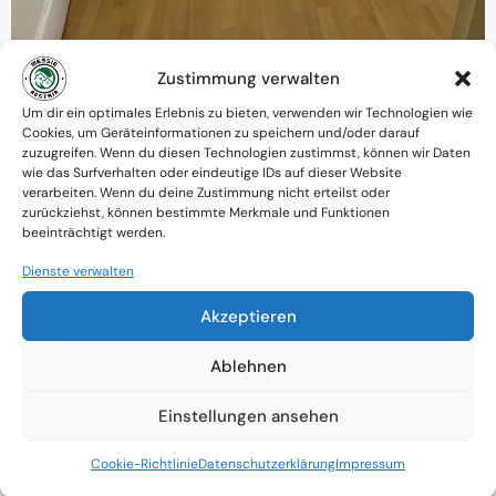
Zustimmung verwalten
Warum MessieAustria ?
Um dir ein optimales Erlebnis zu bieten, verwenden wir Technologien wie
Cookies, um Geräteinformationen zu speichern und/oder darauf
Ein Team mit psychologischem
zuzugreifen. Wenn du diesen Technologien zustimmst, können wir Daten
wie das Surfverhalten oder eindeutige IDs auf dieser Website
Verständnis und praktischem Know-how
verarbeiten. Wenn du deine Zustimmung nicht erteilst oder
zurückziehst, können bestimmte Merkmale und Funktionen
Verfügbarkeit: Österreichweit
beeinträchtigt werden.
Absolute Diskretion & keine
Dienste verwalten
Zusammenarbeit mit Ämtern ohne
Akzeptieren
Einverständnis
Ablehnen
Einstellungen ansehen
Cookie-Richtlinie
Datenschutzerklärung
Impressum