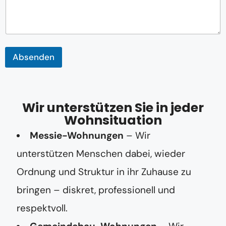
m
m
e
r
E
-
Absenden
M
a
i
l
-
Wir unterstützen Sie in jeder
A
Wohnsituation
d
r
Messie-Wohnungen
– Wir
e
s
unterstützen Menschen dabei, wieder
s
e
Ordnung und Struktur in ihr Zuhause zu
bringen – diskret, professionell und
respektvoll.