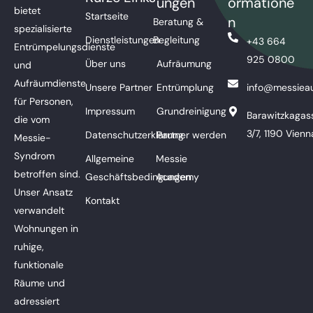
ungen
ormatione
bietet
Startseite
n
Beratung &
spezialisierte
Dienstleistungen
Begleitung
+43 664
Entrümpelungsdienste
925 0800
Über uns
Aufräumung
und
Aufräumdienste
Unsere Partner
Entrümplung
info@messieau
für Personen,
Impressum
Grundreinigung
Barawitzkagas
die vom
3/7, 1190 Vienn
Datenschutzerklärung
Partner werden
Messie-
Syndrom
Allgemeine
Messie
betroffen sind.
Geschäftsbedingungen
Academy
Unser Ansatz
Kontakt
verwandelt
Wohnungen in
ruhige,
funktionale
Räume und
adressiert