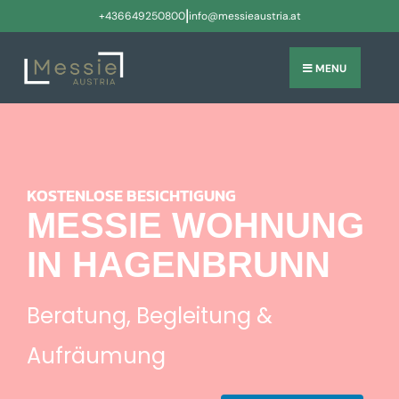
|
+436649250800
info@messieaustria.at
MENU
KOSTENLOSE BESICHTIGUNG
MESSIE WOHNUNG
IN HAGENBRUNN
Beratung, Begleitung &
Aufräumung