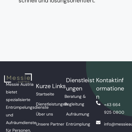
schnell und lösungsorientiert.
Dienstleist
Kontaktinf
Messie Austria
Kurze Links
ungen
ormatione
bietet
Startseite
n
Beratung &
spezialisierte
Dienstleistungen
Begleitung
+43 664
Entrümpelungsdienste
925 0800
Über uns
Aufräumung
und
Aufräumdienste
Unsere Partner
Entrümplung
info@messieau
für Personen,