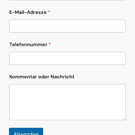
a
i
E-Mail-Adresse
*
l
-
A
d
r
e
Telefonnummer
*
s
s
e
Kommentar oder Nachricht
Absenden