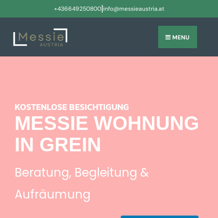
|
+436649250800
info@messieaustria.at
MENU
KOSTENLOSE BESICHTIGUNG
MESSIE WOHNUNG
IN GREIN
Beratung, Begleitung &
Aufräumung