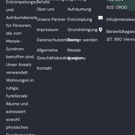
Entrümpelungsdienste
925 0800
Über uns
Aufräumung
und
Aufräumdienste
Unsere Partner
Entrümplung
info@messieau
für Personen,
Impressum
Grundreinigung
Barawitzkagas
die vom
3/7, 1190 Vienn
Datenschutzerklärung
Partner werden
Messie-
Syndrom
Allgemeine
Messie
betroffen sind.
Geschäftsbedingungen
Academy
Unser Ansatz
Kontakt
verwandelt
Wohnungen in
ruhige,
funktionale
Räume und
adressiert
sowohl
physisches
Durcheinander