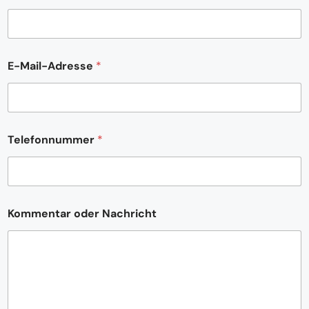
E-Mail-Adresse
*
Telefonnummer
*
*
Kommentar oder Nachricht
N
a
m
e
T
e
l
e