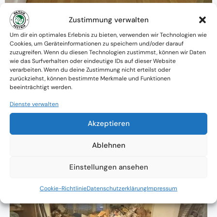
Zustimmung verwalten
Warum MessieAustria ?
Um dir ein optimales Erlebnis zu bieten, verwenden wir Technologien wie
Cookies, um Geräteinformationen zu speichern und/oder darauf
Ein Team mit psychologischem
zuzugreifen. Wenn du diesen Technologien zustimmst, können wir Daten
wie das Surfverhalten oder eindeutige IDs auf dieser Website
Verständnis und praktischem Know-how
verarbeiten. Wenn du deine Zustimmung nicht erteilst oder
zurückziehst, können bestimmte Merkmale und Funktionen
Verfügbarkeit: Österreichweit
beeinträchtigt werden.
Absolute Diskretion & keine
Dienste verwalten
Zusammenarbeit mit Ämtern ohne
Akzeptieren
Einverständnis
Ablehnen
Einstellungen ansehen
Cookie-Richtlinie
Datenschutzerklärung
Impressum