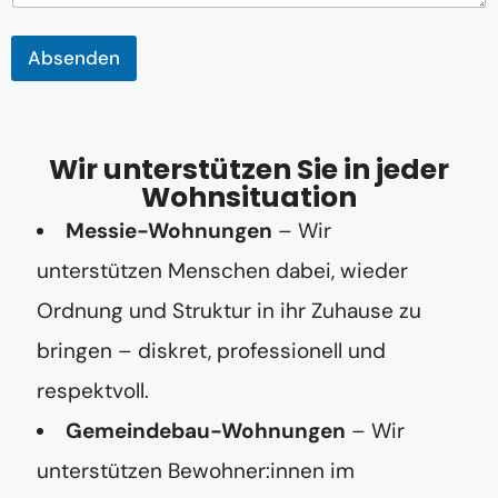
f
o
Absenden
n
n
u
m
m
Wir unterstützen Sie in jeder
e
r
Wohnsituation
Messie-Wohnungen
– Wir
unterstützen Menschen dabei, wieder
Ordnung und Struktur in ihr Zuhause zu
bringen – diskret, professionell und
respektvoll.
Gemeindebau-Wohnungen
– Wir
unterstützen Bewohner:innen im