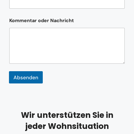
N
Kommentar oder Nachricht
a
c
h
r
i
c
h
t
N
a
Absenden
c
h
r
i
c
h
t
Wir unterstützen Sie in
*
jeder Wohnsituation