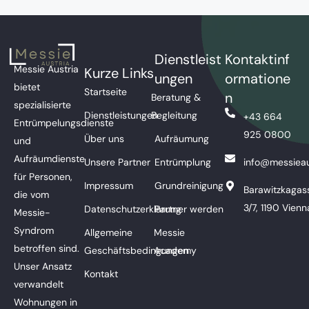
Dienstleist
Kontaktinf
Messie Austria
Kurze Links
ungen
ormatione
bietet
Startseite
n
Beratung &
spezialisierte
Dienstleistungen
Begleitung
+43 664
Entrümpelungsdienste
925 0800
Über uns
Aufräumung
und
Aufräumdienste
Unsere Partner
Entrümplung
info@messieau
für Personen,
Impressum
Grundreinigung
Barawitzkagas
die vom
3/7, 1190 Vienn
Datenschutzerklärung
Partner werden
Messie-
Syndrom
Allgemeine
Messie
betroffen sind.
Geschäftsbedingungen
Academy
Unser Ansatz
Kontakt
verwandelt
Wohnungen in