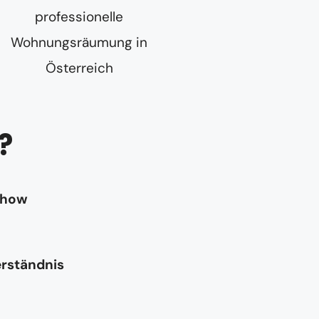
?
-how
erständnis