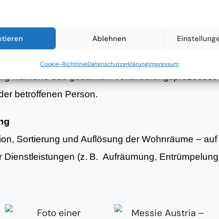
nsituation und strukturierte Planung erster Schritte 
ptieren
Ablehnen
Einstellung
g
Cookie-Richtlinie
Datenschutzerklärung
Impressum
ung während des gesamten Veränderungsprozesses 
er betroffenen Person.
ung
tion, Sortierung und Auflösung der Wohnräume – au
er Dienstleistungen (z. B. Aufräumung, Entrümpelun