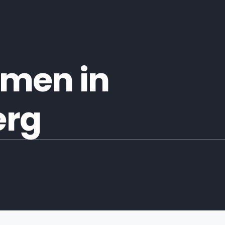
men in
erg