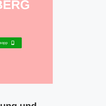
BERG
sapp