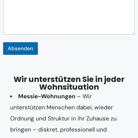
m
m
e
r
T
e
l
e
Absenden
f
o
n
n
u
Wir unterstützen Sie in jeder
m
Wohnsituation
m
e
Messie-Wohnungen
– Wir
r
*
unterstützen Menschen dabei, wieder
Ordnung und Struktur in ihr Zuhause zu
bringen – diskret, professionell und