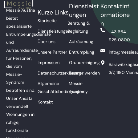
Dienstleist
Kontaktinf
Messie Austria
Kurze Links
ungen
ormatione
bietet
Startseite
n
Beratung &
spezialisierte
Dienstleistungen
Begleitung
+43 664
Entrümpelungsdienste
925 0800
Über uns
Aufräumung
und
Aufräumdienste
Unsere Partner
Entrümplung
info@messieau
für Personen,
Impressum
Grundreinigung
Barawitzkagas
die vom
3/7, 1190 Vienn
Datenschutzerklärung
Partner werden
Messie-
Syndrom
Allgemeine
Messie
betroffen sind.
Geschäftsbedingungen
Academy
Unser Ansatz
Kontakt
verwandelt
Wohnungen in
ruhige,
funktionale