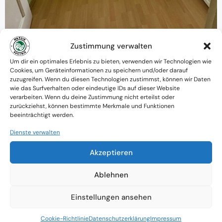
Zustimmung verwalten
Um dir ein optimales Erlebnis zu bieten, verwenden wir Technologien wie
Warum MessieAustria ?
Cookies, um Geräteinformationen zu speichern und/oder darauf
zuzugreifen. Wenn du diesen Technologien zustimmst, können wir Daten
Ein Team mit psychologischem
wie das Surfverhalten oder eindeutige IDs auf dieser Website
verarbeiten. Wenn du deine Zustimmung nicht erteilst oder
Verständnis und praktischem Know-how
zurückziehst, können bestimmte Merkmale und Funktionen
beeinträchtigt werden.
Verfügbarkeit: Österreichweit
Dienste verwalten
Absolute Diskretion & keine
Akzeptieren
Zusammenarbeit mit Ämtern ohne
Ablehnen
Einverständnis
Einstellungen ansehen
Cookie-Richtlinie
Datenschutzerklärung
Impressum