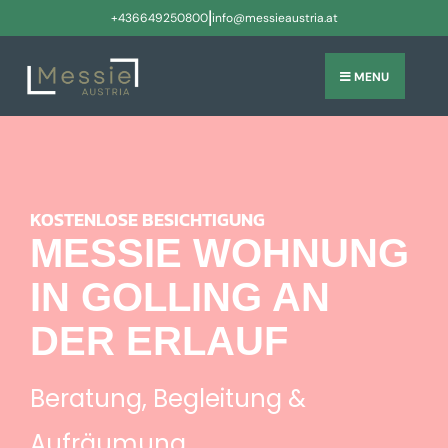
|
+436649250800
info@messieaustria.at
MENU
KOSTENLOSE BESICHTIGUNG
MESSIE WOHNUNG
IN GOLLING AN
DER ERLAUF
Beratung, Begleitung &
Aufräumung