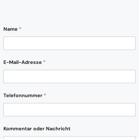
Name
*
E-Mail-Adresse
*
T
Telefonnummer
*
e
l
e
f
o
n
Kommentar oder Nachricht
n
u