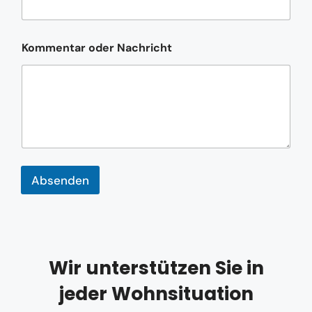
m
e
n
t
Kommentar oder Nachricht
a
r
o
d
e
r
*
Absenden
Wir unterstützen Sie in
jeder Wohnsituation