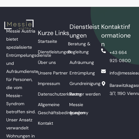
Dienstleist
Kontaktinf
Messie Austria
Kurze Links
ungen
ormatione
bietet
Startseite
n
Beratung &
spezialisierte
Dienstleistungen
Begleitung
+43 664
Entrümpelungsdienste
925 0800
Über uns
Aufräumung
und
Aufräumdienste
Unsere Partner
Entrümplung
info@messieau
für Personen,
Impressum
Grundreinigung
Barawitzkagas
die vom
3/7, 1190 Vienn
Datenschutzerklärung
Partner werden
Messie-
Syndrom
Allgemeine
Messie
betroffen sind.
Geschäftsbedingungen
Academy
Unser Ansatz
Kontakt
verwandelt
Wohnungen in