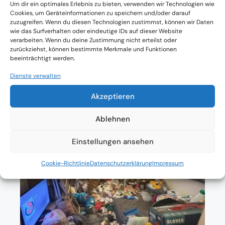
Um dir ein optimales Erlebnis zu bieten, verwenden wir Technologien wie
Verfügbarkeit: Österreichweit
Cookies, um Geräteinformationen zu speichern und/oder darauf
zuzugreifen. Wenn du diesen Technologien zustimmst, können wir Daten
wie das Surfverhalten oder eindeutige IDs auf dieser Website
Absolute Diskretion & keine
verarbeiten. Wenn du deine Zustimmung nicht erteilst oder
zurückziehst, können bestimmte Merkmale und Funktionen
Zusammenarbeit mit Ämtern ohne
beeinträchtigt werden.
Einverständnis
Dienste verwalten
Akzeptieren
Ablehnen
Einstellungen ansehen
Cookie-Richtlinie
Datenschutzerklärung
Impressum