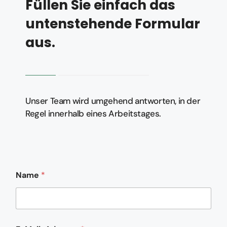
Füllen Sie einfach das
untenstehende Formular
aus.
Unser Team wird umgehend antworten, in der
Regel innerhalb eines Arbeitstages.
T
Name
*
e
l
e
f
o
n