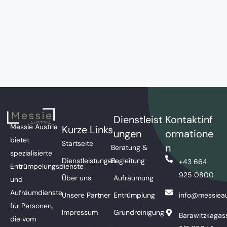
Dienstleist
Kontaktinf
Messie Austria
Kurze Links
ungen
ormatione
bietet
Startseite
n
Beratung &
spezialisierte
Dienstleistungen
Begleitung
+43 664
Entrümpelungsdienste
925 0800
Über uns
Aufräumung
und
Aufräumdienste
Unsere Partner
Entrümplung
info@messieau
für Personen,
Impressum
Grundreinigung
Barawitzkagas
die vom