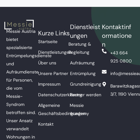
Dienstleist
Kontaktinf
Messie Austria
Kurze Links
ungen
ormatione
bietet
Startseite
n
Beratung &
spezialisierte
Dienstleistungen
Begleitung
+43 664
Entrümpelungsdienste
925 0800
Über uns
Aufräumung
und
Aufräumdienste
Unsere Partner
Entrümplung
info@messieau
für Personen,
Impressum
Grundreinigung
Barawitzkagas
die vom
3/7, 1190 Vienn
Datenschutzerklärung
Partner werden
Messie-
Syndrom
Allgemeine
Messie
betroffen sind.
Geschäftsbedingungen
Academy
Unser Ansatz
Kontakt
verwandelt
Wohnungen in