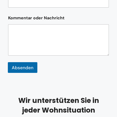
m
e
T
e
Kommentar oder Nachricht
l
e
f
o
n
n
u
m
m
e
Absenden
r
Wir unterstützen Sie in
jeder Wohnsituation