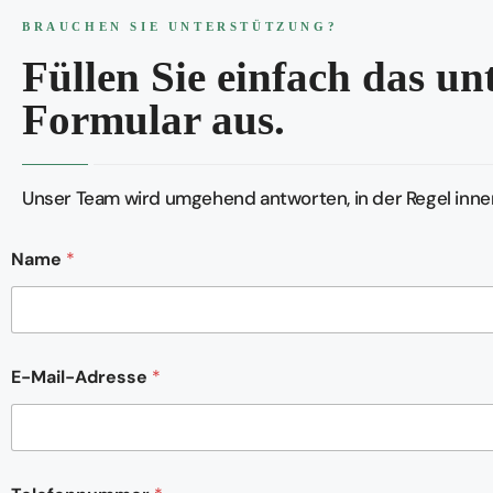
BRAUCHEN SIE UNTERSTÜTZUNG?
Füllen Sie einfach das u
Formular aus.
Unser Team wird umgehend antworten, in der Regel inner
K
Name
*
o
m
m
e
n
t
E-Mail-Adresse
*
a
r
o
d
e