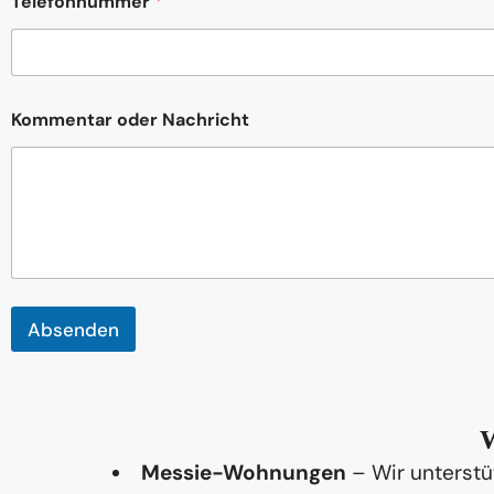
r
Telefonnummer
*
N
a
m
e
Kommentar oder Nachricht
Absenden
W
Messie-Wohnungen
– Wir unterstü