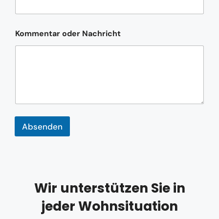
M
a
i
l
Kommentar oder Nachricht
-
A
d
r
e
s
s
e
*
Absenden
Wir unterstützen Sie in
jeder Wohnsituation