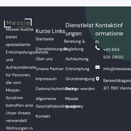
Dienstleist
Kontaktinf
Messie Austria
Kurze Links
ungen
ormatione
bietet
Startseite
n
Beratung &
spezialisierte
Dienstleistungen
Begleitung
+43 664
Entrümpelungsdienste
925 0800
Über uns
Aufräumung
und
Aufräumdienste
Unsere Partner
Entrümplung
info@messieau
für Personen,
Impressum
Grundreinigung
Barawitzkagas
die vom
3/7, 1190 Vienn
Datenschutzerklärung
Partner werden
Messie-
Syndrom
Allgemeine
Messie
betroffen sind.
Geschäftsbedingungen
Academy
Unser Ansatz
Kontakt
verwandelt
Wohnungen in