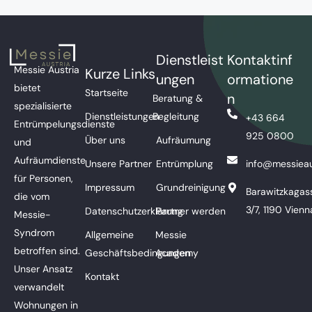
Dienstleist
Kontaktinf
Messie Austria
Kurze Links
ungen
ormatione
bietet
Startseite
n
Beratung &
spezialisierte
Dienstleistungen
Begleitung
+43 664
Entrümpelungsdienste
925 0800
Über uns
Aufräumung
und
Aufräumdienste
Unsere Partner
Entrümplung
info@messieau
für Personen,
Impressum
Grundreinigung
Barawitzkagas
die vom
3/7, 1190 Vienn
Datenschutzerklärung
Partner werden
Messie-
Syndrom
Allgemeine
Messie
betroffen sind.
Geschäftsbedingungen
Academy
Unser Ansatz
Kontakt
verwandelt
Wohnungen in