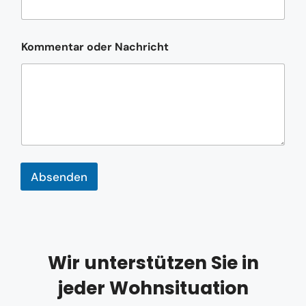
n
u
m
Kommentar oder Nachricht
m
e
r
Absenden
Wir unterstützen Sie in
jeder Wohnsituation