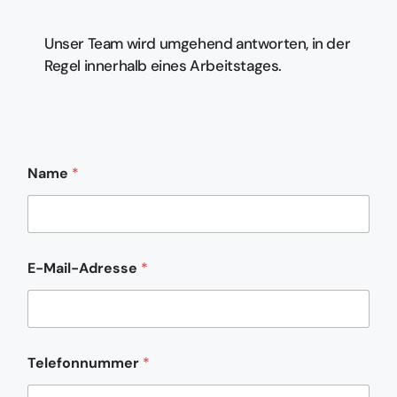
Unser Team wird umgehend antworten, in der
Regel innerhalb eines Arbeitstages.
N
Name
*
a
m
e
N
a
m
E-Mail-Adresse
*
e
T
e
l
e
f
Telefonnummer
*
o
n