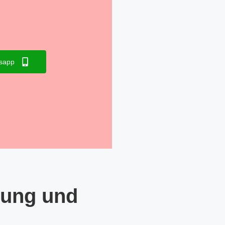
sapp
tung und