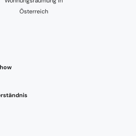
-how
erständnis