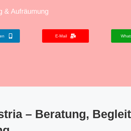
ng & Aufräumung
fen
E-Mail
What
tria – Beratung, Beglei
ng