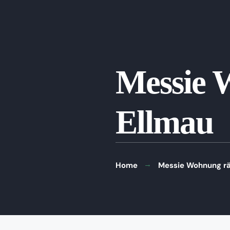
Messie 
Ellmau
Home
Messie Wohnung rä