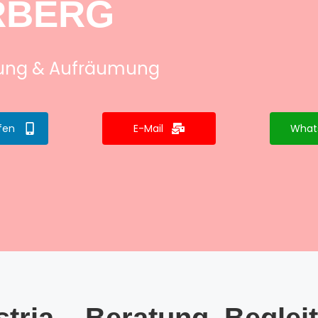
RBERG
tung & Aufräumung
fen
E-Mail
What