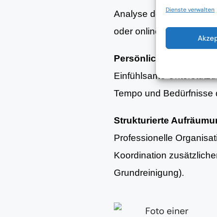
Dienste verwalten
Analyse der aktuellen Woh
oder online.
Akze
Persönliche Begleitun
Einfühlsame Unterstütz
Tempo und Bedürfnisse d
Strukturierte Aufräum
Professionelle Organisa
Koordination zusätzlich
Grundreinigung).