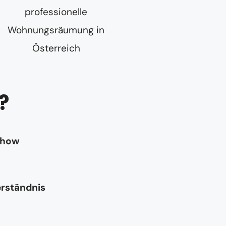
?
-how
erständnis