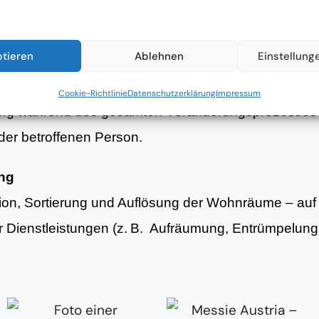
nsituation und strukturierte Planung erster Schritte 
ptieren
Ablehnen
Einstellung
g
Cookie-Richtlinie
Datenschutzerklärung
Impressum
ung während des gesamten Veränderungsprozesses 
er betroffenen Person.
ung
tion, Sortierung und Auflösung der Wohnräume – au
er Dienstleistungen (z. B. Aufräumung, Entrümpelun