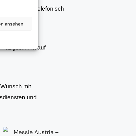
– persönlich, telefonisch
en ansehen
– abgestimmt auf
f Wunsch mit
gsdiensten und