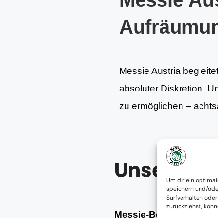
Messie Aus
Aufräumu
Messie Austria begleite
absoluter Diskretion. U
zu ermöglichen – achtsa
Unsere Le
Um dir ein optimal
speichern und/ode
Surfverhalten oder
zurückziehst, kön
Messie-Beratung