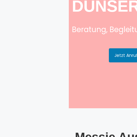
DÜNSE
Beratung, Beglei
Jetzt Anru