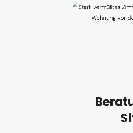
Beratu
S