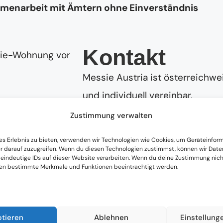
mmenarbeit mit Ämtern ohne Einverständnis
Kontakt
Messie Austria ist österreichwei
und individuell vereinbar.
Zustimmung verwalten
Jetzt Anrufen
es Erlebnis zu bieten, verwenden wir Technologien wie Cookies, um Geräteinfor
egleitung bei Messie-Situationen in Deut
r darauf zuzugreifen. Wenn du diesen Technologien zustimmst, können wir Date
 eindeutige IDs auf dieser Website verarbeiten. Wenn du deine Zustimmung nicht
aufhören: Mit einer
individuellen Beratung
nehmen 
nen bestimmte Merkmale und Funktionen beeinträchtigt werden.
ie Wohnung
ist nie einfach nur ein Problem der 
 Lebensphase.
 wir dabei, realistische, achtsame Schritte in Ric
ptieren
Ablehnen
Einstellung