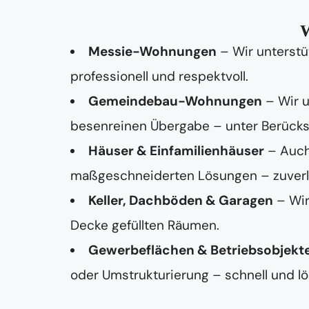
s
e
N
W
a
Messie-Wohnungen
– Wir unterstü
m
e
professionell und respektvoll.
Gemeindebau-Wohnungen
– Wir 
besenreinen Übergabe – unter Berücksi
Häuser & Einfamilienhäuser
– Auch
maßgeschneiderten Lösungen – zuverläss
Keller, Dachböden & Garagen
– Wir
Decke gefüllten Räumen.
Gewerbeflächen & Betriebsobjekt
oder Umstrukturierung – schnell und lö