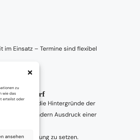
t im Einsatz – Termine sind flexibel
mationen zu
sch Jahrndorf
n wie das
 erteilst oder
wir uns Zeit, die Hintergründe der
Unordnung – sondern Ausdruck einer
htung Veränderung zu setzen.
en ansehen