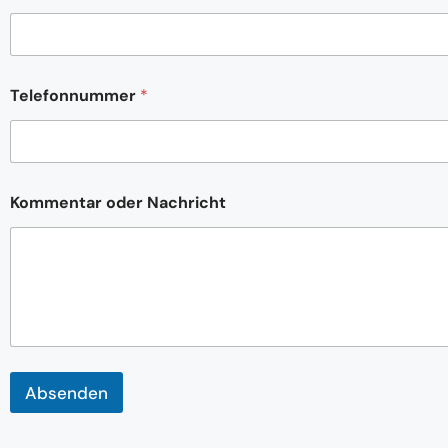
l
e
f
o
n
Telefonnummer
*
n
u
m
m
e
r
Kommentar oder Nachricht
E
-
M
a
i
l
-
A
d
r
Absenden
e
s