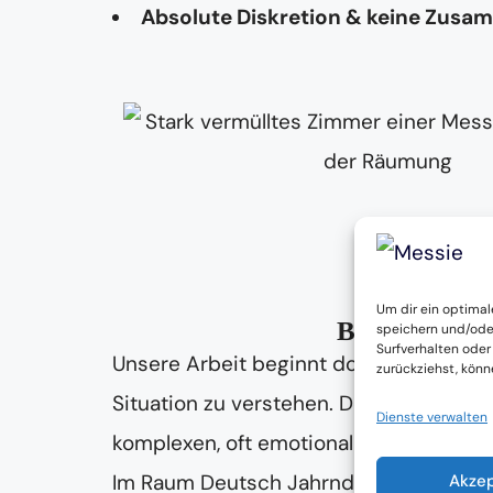
Absolute Diskretion & keine Zusa
Um dir ein optimal
Beratung & B
speichern und/ode
Surfverhalten oder
Unsere Arbeit beginnt dort, wo andere 
zurückziehst, kön
Situation zu verstehen. Denn eine
Mess
Dienste verwalten
komplexen, oft emotional belastenden
Im Raum Deutsch Jahrndorf unterstützen
Akze