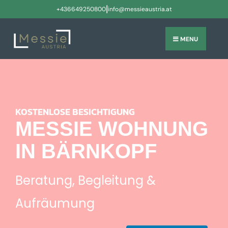
|
+436649250800
info@messieaustria.at
MENU
KOSTENLOSE BESICHTIGUNG
MESSIE WOHNUNG
IN BÄRNKOPF
Beratung, Begleitung &
Aufräumung