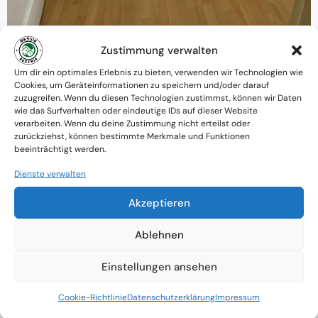
Zustimmung verwalten
Warum MessieAustria ?
Um dir ein optimales Erlebnis zu bieten, verwenden wir Technologien wie
Cookies, um Geräteinformationen zu speichern und/oder darauf
Ein Team mit psychologischem
zuzugreifen. Wenn du diesen Technologien zustimmst, können wir Daten
wie das Surfverhalten oder eindeutige IDs auf dieser Website
Verständnis und praktischem Know-how
verarbeiten. Wenn du deine Zustimmung nicht erteilst oder
zurückziehst, können bestimmte Merkmale und Funktionen
Verfügbarkeit: Österreichweit
beeinträchtigt werden.
Absolute Diskretion & keine
Dienste verwalten
Zusammenarbeit mit Ämtern ohne
Akzeptieren
Einverständnis
Ablehnen
Einstellungen ansehen
Cookie-Richtlinie
Datenschutzerklärung
Impressum